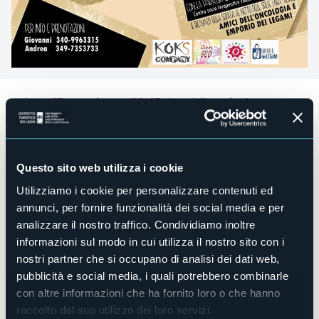
Sabato 17 Maggio, ore 20.45
si terrà
il Musical: “IL DIARIO
DEGLI ERRORI”
Una storia avvincente dove Liz, la nostra protagonista,
affronterà con coraggio un viaggio per abbandonare tutte
le sue certezze e riscoprire se stessa, l'amicizia e l'amore.
Questo sito web utilizza i cookie
Uno spettacolo dedicato al tema dell'inclusività.
Utilizziamo i cookie per personalizzare contenuti ed
annunci, per fornire funzionalità dei social media e per
Regia e direzione musicale artistica Elena Colombo
analizzare il nostro traffico. Condividiamo inoltre
Coreografie e messa in scena a cura di Koks Company
informazioni sul modo in cui utilizza il nostro sito con i
nostri partner che si occupano di analisi dei dati web,
Con la partecipazione dei ragazzi del Centro DO Cusio -
Centro socio terapeutico riabilitativo per persone disabili
pubblicità e social media, i quali potrebbero combinarle
con altre informazioni che ha fornito loro o che hanno
Ingresso a pagamento Euro 20,00 - Il ricavato della serata
al netto delle spese sarà devoluto a AMICI DELL'ONCOLOGIA
raccolto dal suo utilizzo dei loro servizi.