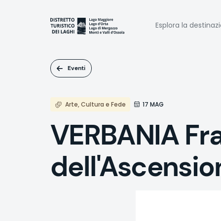
Salta
al
Naviga
contenuto
Esplora la destinaz
principale
princi
Eventi
Arte, Cultura e Fede
17 MAG
VERBANIA Fraz
dell'Ascensio