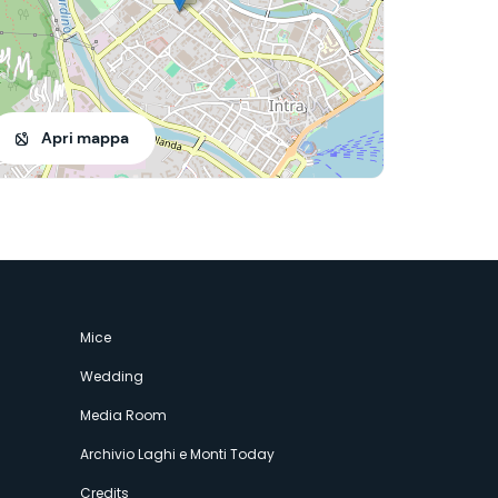
Apri mappa
Mice
Wedding
Media Room
Archivio Laghi e Monti Today
Credits