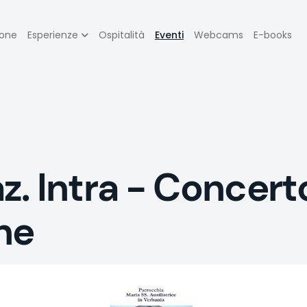
zione
ione
Esperienze
Ospitalità
Eventi
Webcams
E-books
pale
. Intra - Concerto
ne