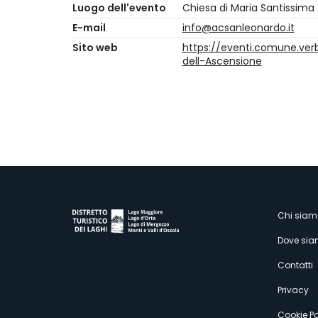
Luogo dell'evento
Chiesa di Maria Santissima A
E-mail
info@acsanleonardo.it
Sito web
https://eventi.comune.ver
dell-Ascensione
M
Chi siam
Dove si
s
Contatti
Privacy
Cookie Po