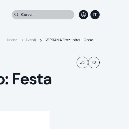
Cerca
IT
DE
EN
FR
Briciole
Home
Eventi
VERBANIA Fraz. Intra - Concerto: Festa dell'Ascensione
di
: Festa
pane