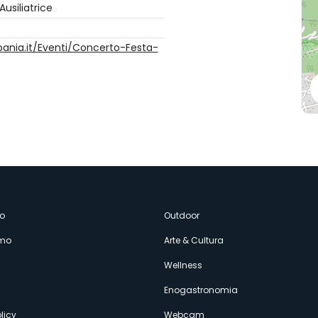
usiliatrice
bania.it/Eventi/Concerto-Festa-
enù
o
Outdoor
amo
Arte & Cultura
econdario
Wellness
Enogastronomia
licy
Webcam