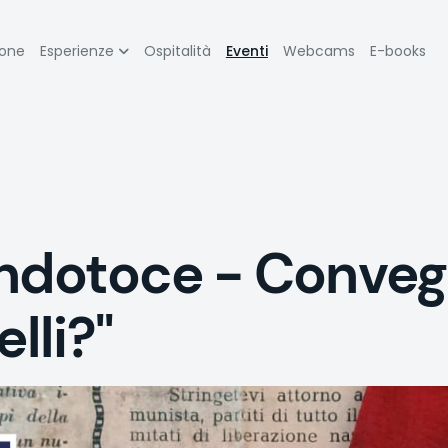
zione
ione
Esperienze
Ospitalità
Eventi
Webcams
E-books
pale
ndotoce - Conve
lli?"