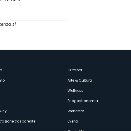
enza.it/
enù
o
Outdoor
amo
Arte & Cultura
econdario
Wellness
Enogastronomia
licy
Webcam
razione trasparente
Eventi