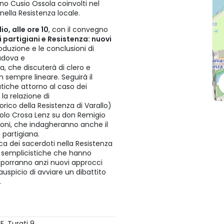
no Cusio Ossola coinvolti nel
nella Resistenza locale.
io, alle ore 10
, con il convegno
 partigiani e Resistenza: nuovi
roduzione e le conclusioni di
Padova e
na, che discuterà di clero e
 sempre lineare. Seguirà il
tiche attorno al caso dei
 la relazione di
torico della Resistenza di Varallo)
i Paolo Crosa Lenz su don Remigio
oni, che indagheranno anche il
 partigiana.
ica dei sacerdoti nella Resistenza
e semplicistiche che hanno
proporranno anzi nuovi approcci
’auspicio di avviare un dibattito
.
F. Turati 9