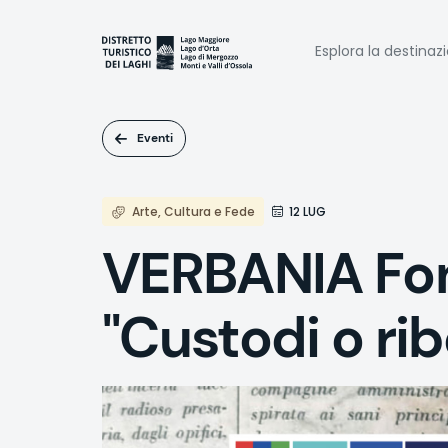
Salta
al
Naviga
contenuto
Esplora la destinaz
principale
princi
Eventi
Arte, Cultura e Fede
12 LUG
VERBANIA Fo
"Custodi o ribe