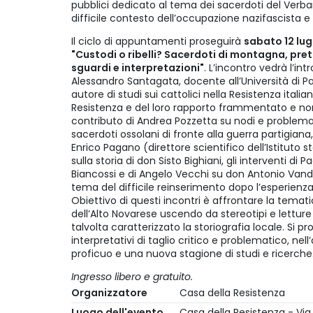
pubblici dedicato al tema dei sacerdoti del Verba
difficile contesto dell’occupazione nazifascista e 
Il ciclo di appuntamenti proseguirà
sabato 12 lugl
"Custodi o ribelli? Sacerdoti di montagna, preti
sguardi e interpretazioni"
. L’incontro vedrà l’int
Alessandro Santagata, docente all’Università di 
autore di studi sui cattolici nella Resistenza italia
Resistenza e del loro rapporto frammentato e non
contributo di Andrea Pozzetta su nodi e problema
sacerdoti ossolani di fronte alla guerra partigiana,
Enrico Pagano (direttore scientifico dell’Istituto s
sulla storia di don Sisto Bighiani, gli interventi d
Biancossi e di Angelo Vecchi su don Antonio Vand
tema del difficile reinserimento dopo l’esperienza
Obiettivo di questi incontri è affrontare la temat
dell’Alto Novarese uscendo da stereotipi e lettur
talvolta caratterizzato la storiografia locale. Si 
interpretativi di taglio critico e problematico, nell
proficuo e una nuova stagione di studi e ricerche
Ingresso libero e gratuito.
Organizzatore
Casa della Resistenza
Luogo dell'evento
Casa della Resistenza - Via 