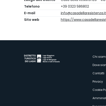
Telefono
+39 0323 586802
E-mail
info@casadellaresistenza.it
Sito web
https://www.casadellaresist
M
Chi siam
Dove si
s
Contatti
Privacy
Cookie Po
Amminist