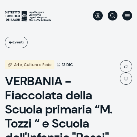
Salta
al
contenuto
principale
Eventi
Arte, Cultura e Fede
13 DIC
VERBANIA -
Fiaccolata della
Scuola primaria “M.
Tozzi “ e Scuola