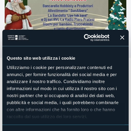
Questo sito web utilizza i cookie
Mercoledì 13 dicembre alle ore 16.30 per le vie di Suna
Utilizziamo i cookie per personalizzare contenuti ed
frazione di Verbania (VB)
annunci, per fornire funzionalità dei social media e per
analizzare il nostro traffico. Condividiamo inoltre
Celebrazioni per la festa Patronale di Santa Lucia.
informazioni sul modo in cui utilizza il nostro sito con i
Ingresso gratuito.
nostri partner che si occupano di analisi dei dati web,
Inoltre ci sarà il "Cocktail di Santa Lucia" al Bar Estremadura.
pubblicità e social media, i quali potrebbero combinarle
con altre informazioni che ha fornito loro o che hanno
raccolto dal suo utilizzo dei loro servizi.
Organizzatore