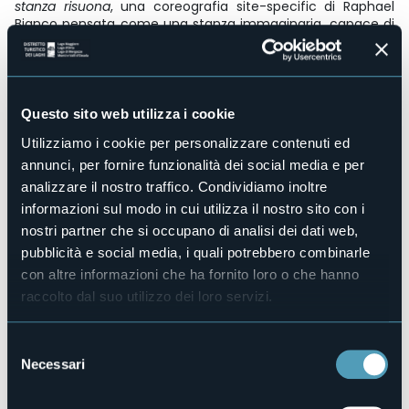
stanza risuona
, una coreografia site-specific di Raphael
Bianco pensata come una stanza immaginaria, capace di
adattarsi e rimodularsi in qualsiasi spazio.
Agnese Casuccio, giovane promessa della danza italiana,
propone
BLU
, un assolo da lei stessa interpretato, ispirato
alla nostalgia evocata da un classico del cantautorato
Questo sito web utilizza i cookie
italiano:
La Gatta
di Gino Paoli. Un lavoro che riflette
sull’appartenenza e sulle origini dell’artista.
Utilizziamo i cookie per personalizzare contenuti ed
annunci, per fornire funzionalità dei social media e per
Replica alle 19.30
analizzare il nostro traffico. Condividiamo inoltre
Massimo 30 posti a replica
informazioni sul modo in cui utilizza il nostro sito con i
Info:
biglietteria@egridanza.com
/ 366.4308040
nostri partner che si occupano di analisi dei dati web,
pubblicità e social media, i quali potrebbero combinarle
Immagine di copertina: Archivio fotografico DTL
con altre informazioni che ha fornito loro o che hanno
Organizzatore
raccolto dal suo utilizzo dei loro servizi.
Fondazione Egri per la Danza
Luogo dell'evento
Centro Eventi Il Maggiore Verbania
Selezione
Necessari
Telefono
del
+39 366 4308040
consenso