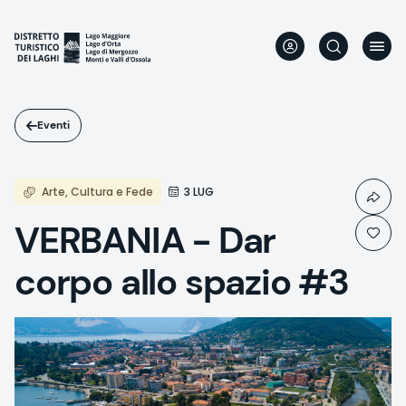
Salta
al
contenuto
principale
Eventi
Arte, Cultura e Fede
3 LUG
VERBANIA - Dar
corpo allo spazio #3