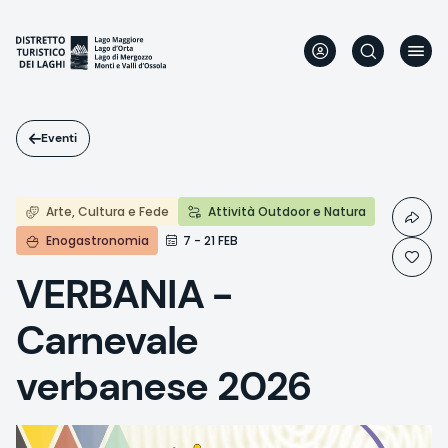
Salta
al
contenuto
principale
Eventi
Arte, Cultura e Fede
Attività Outdoor e Natura
Enogastronomia
7 - 21 FEB
VERBANIA -
Carnevale
verbanese 2026