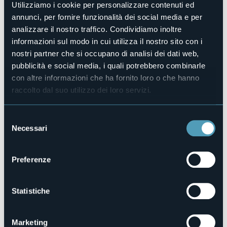
Utilizziamo i cookie per personalizzare contenuti ed
Tutti i dettagli nel programma allegato.
annunci, per fornire funzionalità dei social media e per
Luogo dell'evento
analizzare il nostro traffico. Condividiamo inoltre
Vedi programma
informazioni sul modo in cui utilizza il nostro sito con i
Telefono
nostri partner che si occupano di analisi dei dati web,
Ufficio IAT +39 0323 503249
pubblicità e social media, i quali potrebbero combinarle
E-mail
con altre informazioni che ha fornito loro o che hanno
infoturismo@comune.verbania.it
raccolto dal suo utilizzo dei loro servizi.
Sito web
https://eventi.comune.verbania.it
Selezione
Necessari
del
consenso
28921 - Verbania (VB)
Preferenze
Statistiche
Marketing