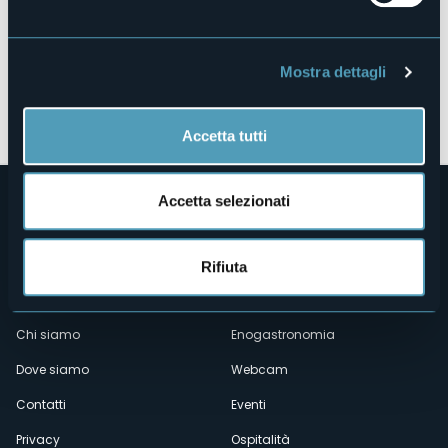
Mostra dettagli
Apri mappa
Carnevale 2026.pdf
Accetta tutti
Accetta selezionati
Rifiuta
Menù
Chi siamo
Enogastronomia
Dove siamo
Webcam
secondario
Contatti
Eventi
Privacy
Ospitalità