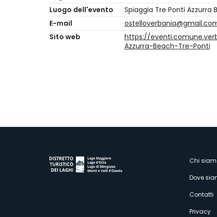
Luogo dell'evento
Spiaggia Tre Ponti Azzurra
E-mail
ostelloverbania@gmail.co
Sito web
https://eventi.comune.verb
Azzurra-Beach-Tre-Ponti
M
Chi siam
Dove si
s
Contatti
Privacy