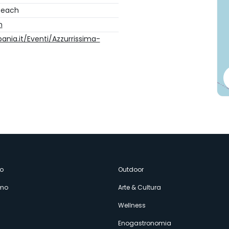
 Beach
m
ania.it/Eventi/Azzurrissima-
enù
o
Outdoor
amo
Arte & Cultura
econdario
Wellness
Enogastronomia