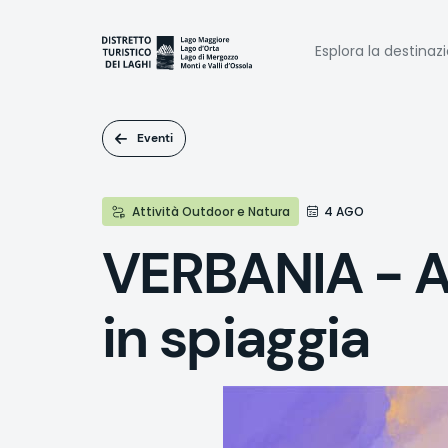
Salta
al
Naviga
contenuto
Esplora la destinaz
principale
princi
Eventi
Attività Outdoor e Natura
4 AGO
VERBANIA - Az
in spiaggia