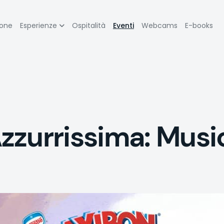
zione
ione
Esperienze
Ospitalità
Eventi
Webcams
E-books
pale
zurrissima: Musi