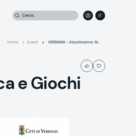
Cerca
IT
DE
EN
FR
Briciole
Home
Eventi
VERBANIA - Azzurrissima: Musica e Giochi in spiaggia
di
ca e Giochi
pane