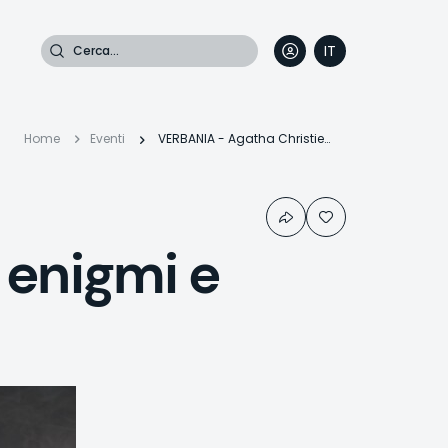
Cerca
IT
DE
EN
FR
Briciole
Home
Eventi
VERBANIA - Agatha Christie tra enigmi e misteri
di
 enigmi e
pane