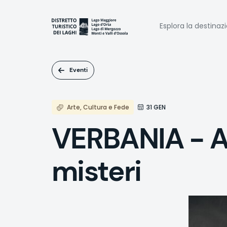
Salta
al
Naviga
contenuto
Esplora la destinaz
principale
princi
Eventi
Arte, Cultura e Fede
31 GEN
VERBANIA - Ag
misteri