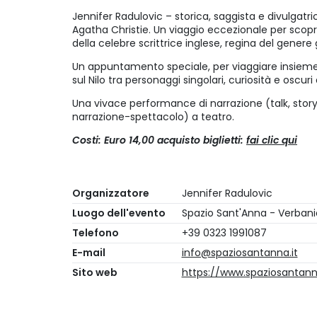
Jennifer Radulovic – storica, saggista e divulgatr
Agatha Christie. Un viaggio eccezionale per scopri
della celebre scrittrice inglese, regina del genere g
Un appuntamento speciale, per viaggiare insieme s
sul Nilo tra personaggi singolari, curiosità e oscuri
Una vivace performance di narrazione (talk, storyt
narrazione-spettacolo) a teatro.
Costi: Euro 14,00 acquisto biglietti:
fai clic qui
Organizzatore
Jennifer Radulovic
Luogo dell'evento
Spazio Sant'Anna - Verbani
Telefono
+39 0323 1991087
E-mail
info@spaziosantanna.it
Sito web
https://www.spaziosantanna