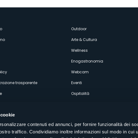
enù
o
Outdoor
amo
Arte & Cultura
econdario
Wellness
Enogastronomia
licy
Webcam
razione trasparente
Eventi
e
Ospitalità
 cookie
rsonalizzare contenuti ed annunci, per fornire funzionalità dei soc
ostro traffico. Condividiamo inoltre informazioni sul modo in cui u
Seguici sui nostri canali social