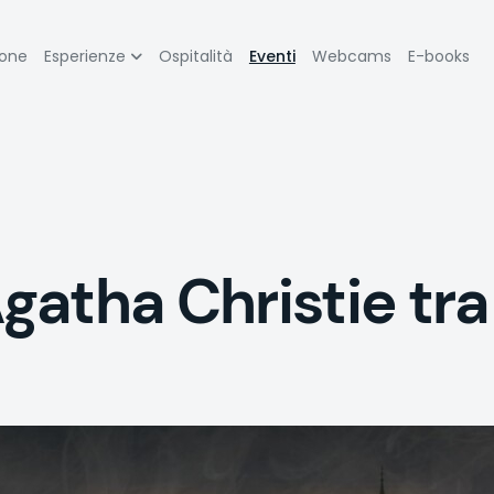
zione
ione
Esperienze
Ospitalità
Eventi
Webcams
E-books
pale
atha Christie tra