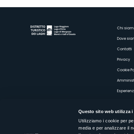
M
Chi siam
Dove si
s
Contatti
Privacy
Cookie Po
Amminist
Esperienz
Questo sito web utilizza i
Utilizziamo i cookie per pe
media e per analizzare il n
Distretto Turistico dei Laghi Scrl