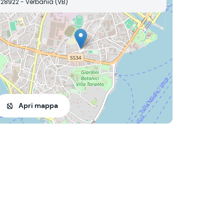
28922 - Verbania (VB)
Apri mappa