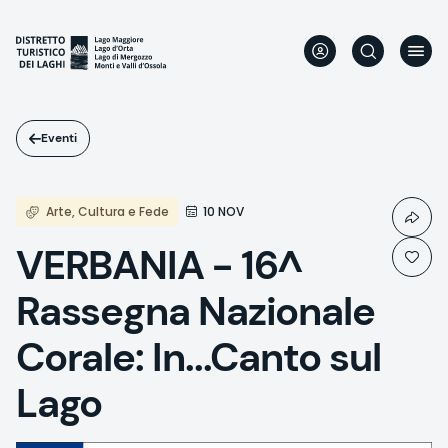
Salta
al
contenuto
principale
Eventi
Arte, Cultura e Fede
10 NOV
VERBANIA - 16^
Rassegna Nazionale
Corale: In...Canto sul
Lago