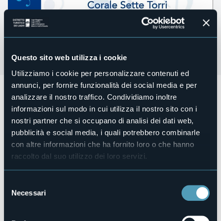
Questo sito web utilizza i cookie
Utilizziamo i cookie per personalizzare contenuti ed
annunci, per fornire funzionalità dei social media e per
Domenica 10 novembre alle ore 16:00
presso Villa Giulia, si
analizzare il nostro traffico. Condividiamo inoltre
terrà il concerto
In...Canto sul Lago.
informazioni sul modo in cui utilizza il nostro sito con i
Concerto con la partecipazione di Coro La Piana e Corale
nostri partner che si occupano di analisi dei dati web,
Sette Torri.
pubblicità e social media, i quali potrebbero combinarle
Ingresso libero.
con altre informazioni che ha fornito loro o che hanno
Organizzatore
raccolto dal suo utilizzo dei loro servizi.
Coro La Piana & ACP Associazione Cori Piemontesi
Luogo dell'evento
Selezione
Villa Giulia
Necessari
del
Telefono
consenso
+39 0323 496313