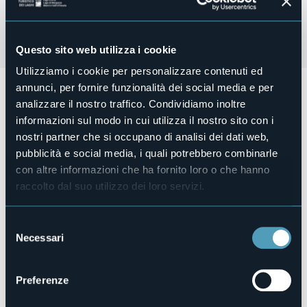
Questo sito web utilizza i cookie
Utilizziamo i cookie per personalizzare contenuti ed
annunci, per fornire funzionalità dei social media e per
Domenica 24 marzo 2024 ore 21.00 – presso Chiesa
Parrocchiale
analizzare il nostro traffico. Condividiamo inoltre
informazioni sul modo in cui utilizza il nostro sito con i
Stresa Polyphonics – “Parole in Musica”
nostri partner che si occupano di analisi dei dati web,
Percorso di meditazione e ascolto della Sacra Scrittura e
del canto in preparazione della Settimana Santa
pubblicità e social media, i quali potrebbero combinarle
con altre informazioni che ha fornito loro o che hanno
Direttore: Damiano Colombo
raccolto dal suo utilizzo dei loro servizi.
Organizzatore
Selezione
Parrocchia di Stresa
Necessari
del
Luogo dell'evento
consenso
Chiesa Parrocchiale
Preferenze
Telefono
+39 0323 30150 Ufficio Turistico