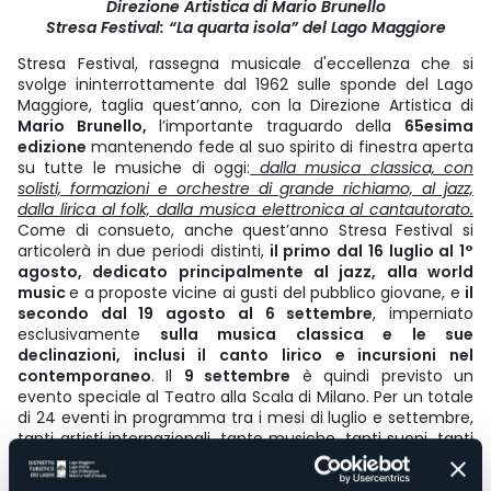
Direzione Artistica di Mario Brunello
Stresa Festival: “La quarta isola” del Lago Maggiore
Stresa Festival, rassegna musicale d'eccellenza che si
svolge ininterrottamente dal 1962 sulle sponde del Lago
Maggiore, taglia quest’anno, con la Direzione Artistica di
Mario Brunello,
l’importante traguardo della
65esima
edizione
mantenendo fede al suo spirito di finestra aperta
su tutte le musiche di oggi:
dalla musica classica, con
solisti, formazioni e orchestre di grande richiamo, al jazz,
dalla lirica al folk, dalla musica elettronica al cantautorato.
Come di consueto, anche quest’anno Stresa Festival si
articolerà in due periodi distinti,
il primo dal 16 luglio al 1°
agosto, dedicato principalmente al jazz, alla world
music
e a proposte vicine ai gusti del pubblico giovane, e
il
secondo dal 19 agosto al 6 settembre
, imperniato
esclusivamente
sulla musica classica e le sue
declinazioni, inclusi il canto lirico e incursioni nel
contemporaneo
. Il
9 settembre
è quindi previsto un
evento speciale al Teatro alla Scala di Milano. Per un totale
di 24 eventi in programma tra i mesi di luglio e settembre,
tanti artisti internazionali, tante musiche, tanti suoni, tanti
colori, tante sfumature.