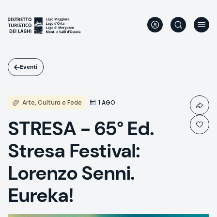
Salta
al
contenuto
principale
Eventi
Arte, Cultura e Fede
1 AGO
STRESA - 65° Ed.
Stresa Festival:
Lorenzo Senni.
Eureka!