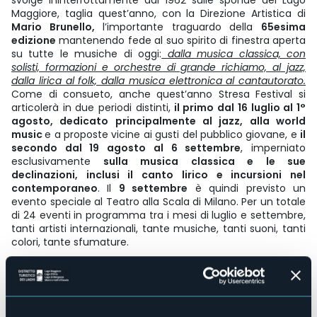
Maggiore, taglia quest’anno, con la Direzione Artistica di
Mario Brunello,
l’importante traguardo della
65esima
edizione
mantenendo fede al suo spirito di finestra aperta
su tutte le musiche di oggi:
dalla musica classica, con
solisti, formazioni e orchestre di grande richiamo, al jazz,
dalla lirica al folk, dalla musica elettronica al cantautorato.
Come di consueto, anche quest’anno Stresa Festival si
articolerà in due periodi distinti,
il primo dal 16 luglio al 1°
agosto, dedicato principalmente al jazz, alla world
music
e a proposte vicine ai gusti del pubblico giovane, e
il
secondo dal 19 agosto al 6 settembre
, imperniato
esclusivamente
sulla musica classica e le sue
declinazioni, inclusi il canto lirico e incursioni nel
contemporaneo
. Il
9 settembre
è quindi previsto un
evento speciale al Teatro alla Scala di Milano. Per un totale
di 24 eventi in programma tra i mesi di luglio e settembre,
tanti artisti internazionali, tante musiche, tanti suoni, tanti
colori, tante sfumature.
Sabato 1 agosto 2026 alle ore 21:00 | Isola dei
Pescatori
si terrà il concerto open air
Lorenzo Senni.
Eureka!
In caso di maltempo il concerto sarà alla Stresa Festival Hall.