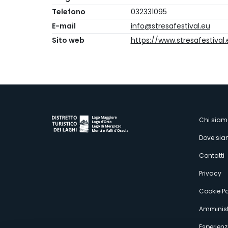
Telefono
032331095
E-mail
info@stresafestival.eu
Sito web
https://www.stresafestival
M
Chi siam
Dove si
s
Contatti
Privacy
Cookie Po
Amminist
Esperienz