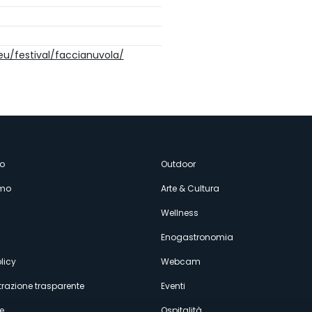
.eu/festival/faccianuvola/
enù
o
Outdoor
amo
Arte & Cultura
econdario
Wellness
Enogastronomia
licy
Webcam
razione trasparente
Eventi
e
Ospitalità