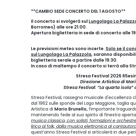
**CAMBIO SEDE CONCERTO DEL 1 AGOSTO**
Il concerto si svolgerà sul
Lungolago La Palazzo
Borromeo) alle ore 21:00.
Apertura biglietteria in sede di concerto alle 19
Le previsioni meteo sono incerte.
Solo se il co
sul Lungolago La Palazzola
, saranno disponibili 
biglietteria serale a partire dalle 19:30.
In caso di maltempo il concerto si terrà alla Str
Stresa Festival 2026 65es
Direzione Artistica di Mar
Stresa Festival: “La quarta isola”
Stresa Festival, rassegna musicale d'eccellenza c
dal 1962 sulle sponde del Lago Maggiore, taglia qu
Artistica di
Mario Brunello,
l’importante traguard
mantenendo fede al suo spirito di finestra aperta
musica classica, con solisti, formazioni e orchestre
lirica al folk, dalla musica elettronica al cantautora
quest’anno Stresa Festival si articolerà in due perio