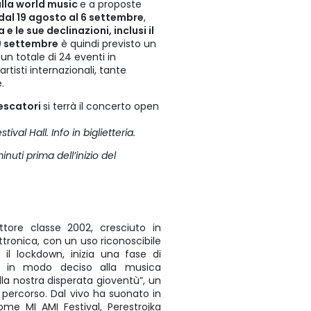
alla world music
e a proposte
dal 19 agosto al 6 settembre
,
e le sue declinazioni, inclusi il
9 settembre
è quindi previsto un
 un totale di 24 eventi in
rtisti internazionali, tante
e.
pescatori
si terrà il concerto open
val Hall. Info in biglietteria.
nuti prima dell’inizio del
tore classe 2002, cresciuto in
ettronica, con un uso riconoscibile
e il lockdown, inizia una fase di
si in modo deciso alla musica
ella nostra disperata gioventù”, un
percorso. Dal vivo ha suonato in
ome MI AMI Festival, Perestrojka