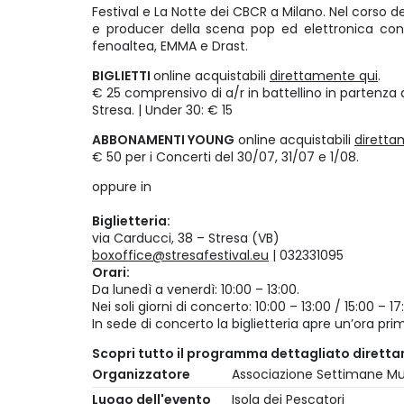
Festival e La Notte dei CBCR a Milano. Nel corso de
e producer della scena pop ed elettronica cont
fenoaltea, EMMA e Drast.
BIGLIETTI
online acquistabili
direttamente qui
.
€ 25 comprensivo di a/r in battellino in partenza 
Stresa. | Under 30: € 15
ABBONAMENTI YOUNG
online acquistabili
diretta
€ 50 per i Concerti del 30/07, 31/07 e 1/08.
oppure in
Biglietteria:
via Carducci, 38 – Stresa (VB)
boxoffice@stresafestival.eu
| 032331095
Orari:
Da lunedì a venerdì: 10:00 – 13:00.
Nei soli giorni di concerto: 10:00 – 13:00 / 15:00 –
In sede di concerto la biglietteria apre un’ora prima
Scopri tutto il programma dettagliato dirett
Organizzatore
Associazione Settimane Mus
Luogo dell'evento
Isola dei Pescatori