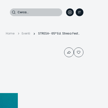
Cerca
IT
DE
EN
FR
Briciole
Home
Eventi
STRESA- 65° Ed. Stresa Festival: Faccianuvola
di
:
pane