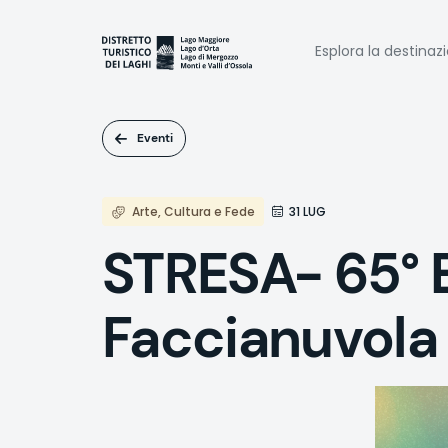
Salta
al
Naviga
contenuto
Esplora la destinaz
principale
princi
Eventi
Arte, Cultura e Fede
31 LUG
STRESA- 65° E
Faccianuvola