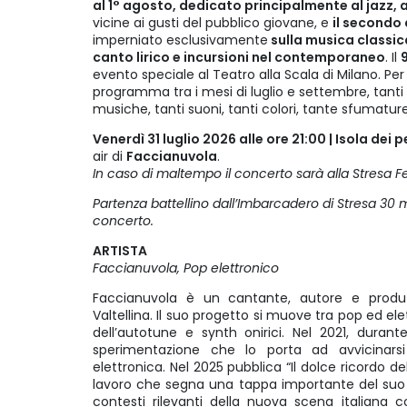
al 1° agosto, dedicato principalmente al jazz, 
vicine ai gusti del pubblico giovane, e
il secondo 
imperniato esclusivamente
sulla musica classica 
canto lirico e incursioni nel contemporaneo
. Il
evento speciale al Teatro alla Scala di Milano. Per
programma tra i mesi di luglio e settembre, tanti a
musiche, tanti suoni, tanti colori, tante sfumatur
Venerdì 31 luglio 2026 alle ore 21:00 | Isola dei 
air di
Faccianuvola
.
In caso di maltempo il concerto sarà alla Stresa Festi
Partenza battellino dall’Imbarcadero di Stresa 30 mi
concerto.
ARTISTA
Faccianuvola, Pop elettronico
Faccianuvola è un cantante, autore e produt
Valtellina. Il suo progetto si muove tra pop ed el
dell’autotune e synth onirici. Nel 2021, durant
sperimentazione che lo porta ad avvicinar
elettronica. Nel 2025 pubblica “Il dolce ricordo d
lavoro che segna una tappa importante del suo 
contesti rilevanti della nuova scena italiana c