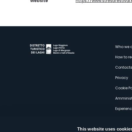
Website
https://www.stresafestival
M
Who we a
How to r
s
Contact
Privacy
Cookie Po
Amminist
Experien
This website uses cookie