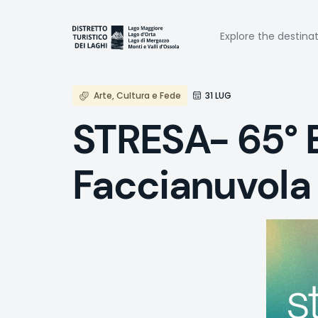
Skip
to
Naviga
main
Explore the destina
content
princi
Arte, Cultura e Fede
31 LUG
STRESA- 65° E
Faccianuvola