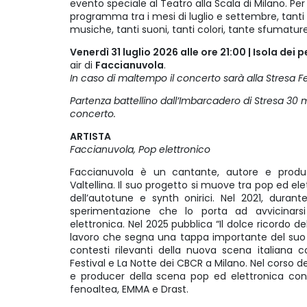
evento speciale al Teatro alla Scala di Milano. Per
programma tra i mesi di luglio e settembre, tanti a
musiche, tanti suoni, tanti colori, tante sfumatur
Venerdì 31 luglio 2026 alle ore 21:00 | Isola dei 
air di
Faccianuvola
.
In caso di maltempo il concerto sarà alla Stresa Festi
Partenza battellino dall’Imbarcadero di Stresa 30 mi
concerto.
ARTISTA
Faccianuvola, Pop elettronico
Faccianuvola è un cantante, autore e produt
Valtellina. Il suo progetto si muove tra pop ed el
dell’autotune e synth onirici. Nel 2021, durant
sperimentazione che lo porta ad avvicinar
elettronica. Nel 2025 pubblica “Il dolce ricordo d
lavoro che segna una tappa importante del suo 
contesti rilevanti della nuova scena italiana c
Festival e La Notte dei CBCR a Milano. Nel corso de
e producer della scena pop ed elettronica cont
fenoaltea, EMMA e Drast.