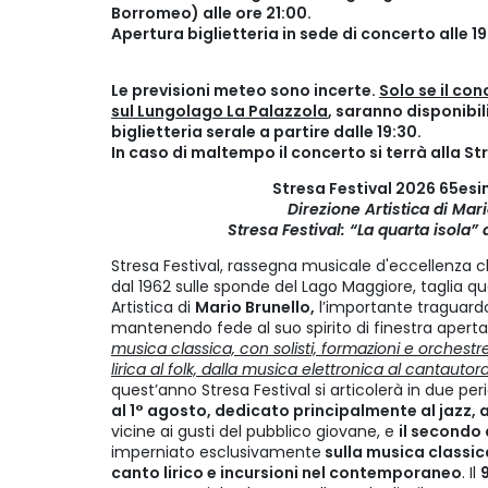
Borromeo) alle ore 21:00.
Apertura biglietteria in sede di concerto alle 19
Le previsioni meteo sono incerte.
Solo se il co
sul Lungolago La Palazzola
, saranno disponibili 
biglietteria serale a partire dalle 19:30.
In caso di maltempo il concerto si terrà alla Str
Stresa Festival 2026 65es
Direzione Artistica di Mar
Stresa Festival: “La quarta isola”
Stresa Festival, rassegna musicale d'eccellenza c
dal 1962 sulle sponde del Lago Maggiore, taglia qu
Artistica di
Mario Brunello,
l’importante traguard
mantenendo fede al suo spirito di finestra aperta
musica classica, con solisti, formazioni e orchestre
lirica al folk, dalla musica elettronica al cantautora
quest’anno Stresa Festival si articolerà in due perio
al 1° agosto, dedicato principalmente al jazz, 
vicine ai gusti del pubblico giovane, e
il secondo 
imperniato esclusivamente
sulla musica classica 
canto lirico e incursioni nel contemporaneo
. Il