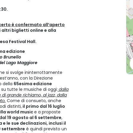
:30.
ncerto è confermato all’aperto
altri biglietti online e alla
esa Festival Hall.
ima edizione
io Brunello
 del Lago Maggiore
he si svolge ininterrottamente
est’anno, con la Direzione
o della
65esima edizione
 su tutte le musiche di oggi:
dalla
 di grande richiamo, al jazz, dalla
to.
Come di consueto, anche
di distinti,
il primo dal 16 luglio
alla world music
e a proposte
dal 19 agosto al 6 settembre
,
e le sue declinazioni, inclusi il
9 settembre
è quindi previsto un