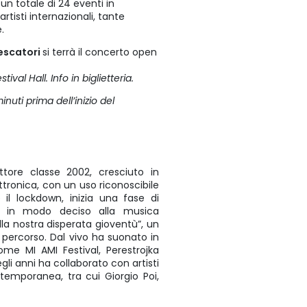
 un totale di 24 eventi in
rtisti internazionali, tante
e.
pescatori
si terrà il concerto open
val Hall. Info in biglietteria.
nuti prima dell’inizio del
tore classe 2002, cresciuto in
ettronica, con un uso riconoscibile
e il lockdown, inizia una fase di
si in modo deciso alla musica
ella nostra disperata gioventù”, un
percorso. Dal vivo ha suonato in
ome MI AMI Festival, Perestrojka
gli anni ha collaborato con artisti
emporanea, tra cui Giorgio Poi,