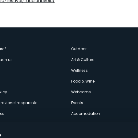
.eu/festival/faccianuvola/
enù
re?
Outdoor
each us
Art & Culture
econdario
s
Wellness
Food & Wine
licy
Webcams
razione trasparente
Events
ces
Accomodation
s