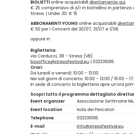
BIGLIETTI
online acquistabili
direttamente qui
.
€ 25 comprensivo di a/r in battellino in partenza 
Stresa. | Under 30: € 15
ABBONAMENTI YOUNG
online acquistabili
diretta
€ 50 per i Concerti del 30/07, 31/07 e 1/08.
oppure in
Biglietteria:
via Carducci, 38 – Stresa (VB)
boxoffice@stresafestival.eu
| 032331095
Orari:
Da lunedì a venerdì: 10:00 – 13:00.
Nei soli giorni di concerto: 10:00 – 13:00 / 15:00 –
In sede di concerto la biglietteria apre un’ora prima
Scopri tutto il programma dettagliato dirett
Event organizer
Associazione Settimane Mus
Event location
Isola dei Pescatori
Telephone
032331095
E-mail
info@stresafestival.eu