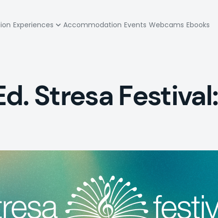
zione
tion
Experiences
Accommodation
Events
Webcams
Ebooks
pale
d. Stresa Festival