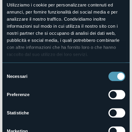
Organizzatore
Utilizziamo i cookie per personalizzare contenuti ed
Pro Carciano
annunci, per fornire funzionalità dei social media e per
Luogo dell'evento
analizzare il nostro traffico. Condividiamo inoltre
Piazza San Carlo 17
informazioni sul modo in cui utilizza il nostro sito con i
Telefono
nostri partner che si occupano di analisi dei dati web,
+39 347 7942504 oppure +39 335 6414262 (Info e
pubblicità e social media, i quali potrebbero combinarle
prenotazioni)
con altre informazioni che ha fornito loro o che hanno
E-mail
raccolto dal suo utilizzo dei loro servizi.
procarciano1970@gmail.com
Sito web
https://www.stresaturismo.it/it/eventi/pranzo-per-gli-
Selezione
auguri-di-natale-pro-carc…
Necessari
del
consenso
Preferenze
Piazza San Carlo, 17
28838 - Stresa (VB)
Statistiche
Marketing