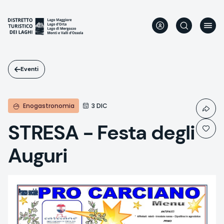
Salta
al
contenuto
principale
Eventi
Enogastronomia
3 DIC
STRESA - Festa degli
Auguri