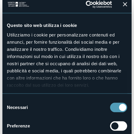
di e con Bobo Nigrone
La paura è un’emozione che ci accompagna
costantemente nel corso della nostra vita e, fin
dall’infanzia, un formidabile strumento di crescita. A
Questo sito web utilizza i cookie
cent’anni dalla nascita di Italo Calvino, lo spettacolo vuole
rendere omaggio al grande scrittore con la lettura e la
Utilizziamo i cookie per personalizzare contenuti ed
narrazione di alcune storie tratte dalla sua celebre raccolta
annunci, per fornire funzionalità dei social media e per
“Fiabe Italiane” e da altre storie e fiabe meno note.
analizzare il nostro traffico. Condividiamo inoltre
Ingresso libero.
Immagine di copertina: Centro Documentazione Museo
informazioni sul modo in cui utilizza il nostro sito con i
Nazionale della Montagna CAI - Torino.
nostri partner che si occupano di analisi dei dati web,
Organizzatore
pubblicità e social media, i quali potrebbero combinarle
Onda Teatro
con altre informazioni che ha fornito loro o che hanno
Luogo dell'evento
raccolto dal suo utilizzo dei loro servizi.
Piazza Possi
Telefono
Selezione
sms e whatsapp +39 349 3714294
Necessari
del
E-mail
consenso
info@ondateatro.it
Sito web
Preferenze
https://www.ondateatro.it/rassegne/festival-montagna-