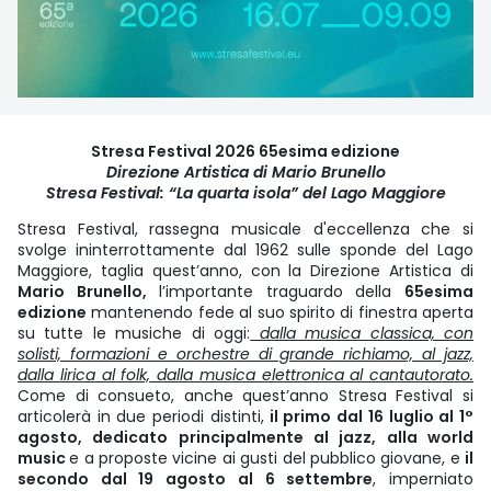
Stresa Festival 2026 65esima edizione
Direzione Artistica di Mario Brunello
Stresa Festival: “La quarta isola” del Lago Maggiore
Stresa Festival, rassegna musicale d'eccellenza che si
svolge ininterrottamente dal 1962 sulle sponde del Lago
Maggiore, taglia quest’anno, con la Direzione Artistica di
Mario Brunello,
l’importante traguardo della
65esima
edizione
mantenendo fede al suo spirito di finestra aperta
su tutte le musiche di oggi:
dalla musica classica, con
solisti, formazioni e orchestre di grande richiamo, al jazz,
dalla lirica al folk, dalla musica elettronica al cantautorato.
Come di consueto, anche quest’anno Stresa Festival si
articolerà in due periodi distinti,
il primo dal 16 luglio al 1°
agosto, dedicato principalmente al jazz, alla world
music
e a proposte vicine ai gusti del pubblico giovane, e
il
secondo dal 19 agosto al 6 settembre
, imperniato