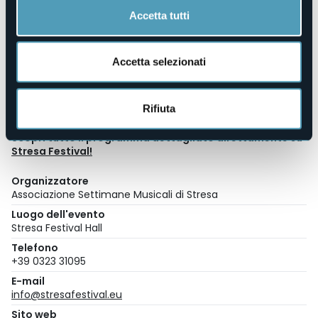
Biglietteria:
Accetta tutti
via Carducci, 38 – Stresa (VB)
boxoffice@stresafestival.eu
| 032331095
Orari:
Da lunedì a venerdì: 10:00 – 13:00.
Accetta selezionati
Nei soli giorni di concerto: 10:00 – 13:00 / 15:00 – 17:00
compreso sabato e festivi.
In sede di concerto la biglietteria apre un’ora prima
Rifiuta
dell’inizio.
Scopri tutto il programma dettagliato direttamente su
Stresa Festival!
Organizzatore
Associazione Settimane Musicali di Stresa
Luogo dell'evento
Stresa Festival Hall
Telefono
+39 0323 31095
E-mail
info@stresafestival.eu
Sito web