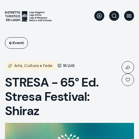
Salta
al
contenuto
principale
Eventi
Arte, Cultura e Fede
16 LUG
STRESA - 65° Ed.
Stresa Festival:
Shiraz