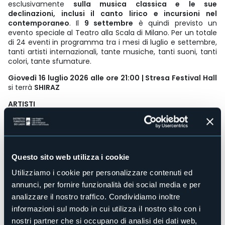
esclusivamente
sulla musica classica e le sue
declinazioni, inclusi il canto lirico e incursioni nel
contemporaneo
. Il
9 settembre
è quindi previsto un
evento speciale al Teatro alla Scala di Milano. Per un totale
di 24 eventi in programma tra i mesi di luglio e settembre,
tanti artisti internazionali, tante musiche, tanti suoni, tanti
colori, tante sfumature.
Giovedì 16 luglio 2026 alle ore 21:00 | Stresa Festival Hall
si terrà
SHIRAZ
ARTISTI
Dhafer Youssef, oud, vocals
Daniel García Diego, pianoforte
Mario Rom, tromba
Swaéli Mbappé, basso elettrico
Tao Ehrlich, percussioni
Questo sito web utilizza i cookie
Dhafer Youssef è ampiamente considerato una delle voci
Utilizziamo i cookie per personalizzare contenuti ed
musicali più distintive del nostro tempo; la sua arte
annunci, per fornire funzionalità dei social media e per
trascende confini, lingue e generi. Già da bambino, nella
sua nativa Tunisia, ha conosciuto la tradizione sufi della
analizzare il nostro traffico. Condividiamo inoltre
musica islamica. Gran parte di essa riguardava l’amore,
informazioni sul modo in cui utilizza il nostro sito con i
una comprensione mistica dell’esistenza umana e la
nostri partner che si occupano di analisi dei dati web,