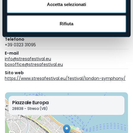
In allegato programma completo del Festival.
Accetta selezionati
Organizzatore
Stresa Festival
Rifiuta
Luogo dell'evento
Stresa Festival Hall
Telefono
+39 0323 31095
E-mail
info@stresafestival.eu
boxoffice@stresafestival.eu
Sito web
https://www.stresafestival.eu/festival/london-symphony/
Piazzale Europa
28838 - Stresa (VB)