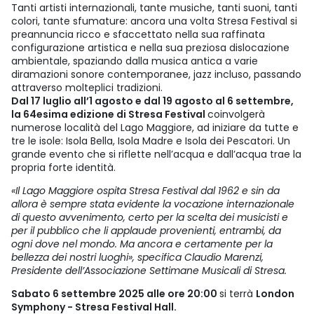
Tanti artisti internazionali, tante musiche, tanti suoni, tanti
colori, tante sfumature: ancora una volta Stresa Festival si
preannuncia ricco e sfaccettato nella sua raffinata
configurazione artistica e nella sua preziosa dislocazione
ambientale, spaziando dalla musica antica a varie
diramazioni sonore contemporanee, jazz incluso, passando
attraverso molteplici tradizioni.
Dal 17 luglio all’1 agosto e dal 19 agosto al 6 settembre,
la 64esima edizione di Stresa Festival
coinvolgerà
numerose località del Lago Maggiore, ad iniziare da tutte e
tre le isole: Isola Bella, Isola Madre e Isola dei Pescatori. Un
grande evento che si riflette nell’acqua e dall’acqua trae la
propria forte identità.
«Il Lago Maggiore ospita Stresa Festival dal 1962 e sin da
allora è sempre stata evidente la vocazione internazionale
di questo avvenimento, certo per la scelta dei musicisti e
per il pubblico che li applaude provenienti, entrambi, da
ogni dove nel mondo. Ma ancora e certamente per la
bellezza dei nostri luoghi», specifica Claudio Marenzi,
Presidente dell’Associazione Settimane Musicali di Stresa.
Sabato 6 settembre 2025 alle ore 20:00
si terrà
London
Symphony - Stresa Festival Hall.