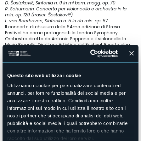
D. Šostakovič, Sinfonia n. 9 in mi bem. magg. op. 70
R. Schumann, Concerto per violoncello e orchestra in la
min. op. 129 (trascr. Šostakovič)
L. van Beethoven, Sinfonia n. 5 in do min. op. 67
Il concerto di chiusura della 64ma edizione di Stresa
Festival ha come protagonisti la London Symphony
Orchestra diretta da Antonio Pappano e il violoncellista
Mario Brunello, Direttore Artistico del Festival. Evento clou
della rassegna, la serata vede il ritorno della prestigiosa
orchestra londinese: fondata nel 1904 ha visto succedersi
diverse generazioni di talenti straordinari che ne hanno
costruito la reputazione per qualità, ambizione e impegno.
Antonio Pappano è Direttore Principale della London
Questo sito web utilizza i cookie
Symphony Orchestra ed è stato Direttore Musicale della
Utilizziamo i cookie per personalizzare contenuti ed
Royal Opera House Covent Garden dal 2002 al 2024. È
Direttore Musicale Emerito dell’Orchestra dell’Accademia
annunci, per fornire funzionalità dei social media e per
Nazionale di Santa Cecilia a Roma, dove ha ricoperto il
analizzare il nostro traffico. Condividiamo inoltre
ruolo di Direttore Musicale dal 2005 al 2023. Mario Brunello è
informazioni sul modo in cui utilizza il nostro sito con i
uno dei più affascinanti, completi e ricercati artisti della
nostri partner che si occupano di analisi dei dati web,
sua generazione: solista, direttore, musicista da camera e
di recente pioniere di nuove sonorità con il suo violoncello
pubblicità e social media, i quali potrebbero combinarle
piccolo, è stato il primo Europeo a vincere il Concorso
con altre informazioni che ha fornito loro o che hanno
Čaikovskij a Mosca nel 1986.
raccolto dal suo utilizzo dei loro servizi.
Il programma presenta due capolavori che non hanno