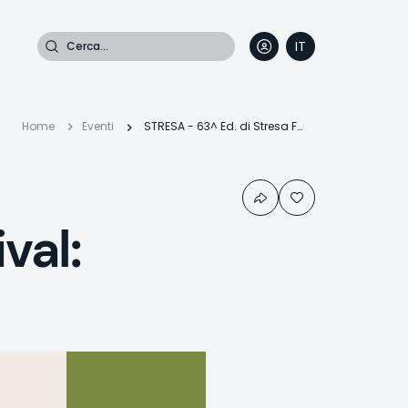
Cerca
IT
DE
EN
FR
Briciole
Home
Eventi
STRESA - 63^ Ed. di Stresa Festival: Diamonds
di
val:
pane