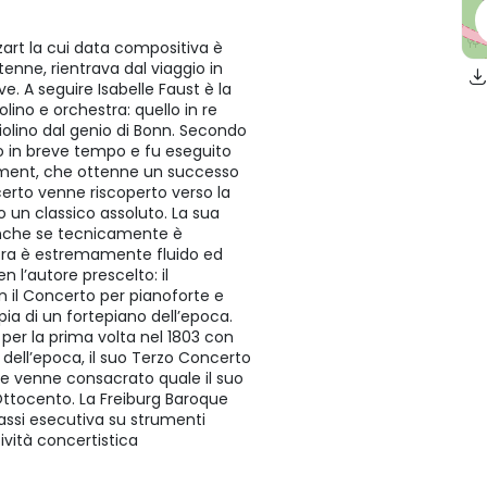
zart la cui data compositiva è
ttenne, rientrava dal viaggio in
ve. A seguire Isabelle Faust è la
lino e orchestra: quello in re
violino dal genio di Bonn. Secondo
ro in breve tempo e fu eseguito
Clement, che ottenne un successo
certo venne riscoperto verso la
 un classico assoluto. La sua
anche se tecnicamente è
estra è estremamente fluido ed
l’autore prescelto: il
n il Concerto per pianoforte e
ia di un fortepiano dell’epoca.
 per la prima volta nel 1803 con
o dell’epoca, il suo Terzo Concerto
e e venne consacrato quale il suo
Ottocento. La Freiburg Baroque
assi esecutiva su strumenti
vità concertistica