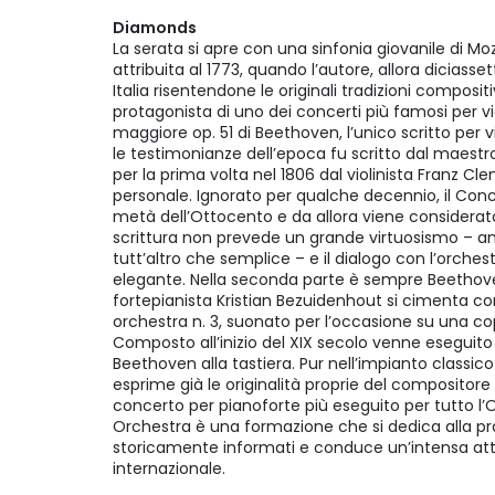
Diamonds
La serata si apre con una sinfonia giovanile di Mo
attribuita al 1773, quando l’autore, allora diciasse
Italia risentendone le originali tradizioni compositi
protagonista di uno dei concerti più famosi per vio
maggiore op. 51 di Beethoven, l’unico scritto per 
le testimonianze dell’epoca fu scritto dal maest
per la prima volta nel 1806 dal violinista Franz 
personale. Ignorato per qualche decennio, il Con
metà dell’Ottocento e da allora viene considerato
scrittura non prevede un grande virtuosismo – 
tutt’altro che semplice – e il dialogo con l’orch
elegante. Nella seconda parte è sempre Beethoven 
fortepianista Kristian Bezuidenhout si cimenta co
orchestra n. 3, suonato per l’occasione su una cop
Composto all’inizio del XIX secolo venne eseguito
Beethoven alla tastiera. Pur nell’impianto classic
esprime già le originalità proprie del compositor
concerto per pianoforte più eseguito per tutto l’
Orchestra è una formazione che si dedica alla pr
storicamente informati e conduce un’intensa atti
internazionale.