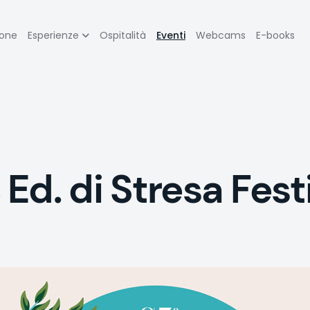
zione
ione
Esperienze
Ospitalità
Eventi
Webcams
E-books
pale
d. di Stresa Festi