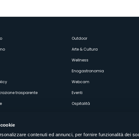
enù
o
Outdoor
amo
Arte & Cultura
econdario
Wellness
Enogastronomia
licy
Webcam
razione trasparente
Eventi
e
Ospitalità
 cookie
rsonalizzare contenuti ed annunci, per fornire funzionalità dei soc