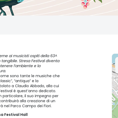
ieme ai musicisti ospiti della 63^
tangibile. Stresa Festival diventa
stenere l’ambiente e la
ura.
ì come sono tante le musiche che
assic”, “antiqua” e la
itolato a Claudio Abbado, alla cui
stival è quest’anno dedicato.
n particolare, il suo impegno per
 contribuirà alla creazione di un
rà nel Parco Campo dei Fiori.
a Festival Hall