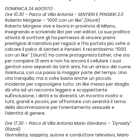
DOMENICA 24 AGOSTO
Ore 10.30 – Parco di Villa Antonia - SENTIERI E PENSIERI 2.0
Roberto Morgese – “1000 con un like" (Giunti)
Roberto Morgese vive e lavora in provincia di Milano,
insegnando e scrivendo libri per vari editori. La sua prolifica
attività di scrittore gli ha permesso di vincere premi
prestigiosi di narrativa per ragazzi e l'ha portato più volte a
calcare il palco di Sentieri e Pensieri. Il recentissimo “1000
con un like" (Giunti) ha come protagonista Esther, che sta
per compiere 13 anni e non ha ancora il cellulare. I suoi
genitori sono separati da tanti anni, ha un amico del cuore,
Gianluca, con cui passa la maggior parte del tempo. Una
vita tranquilla, ma a volte basta anche un piccolo
incidente per capovolgere tutto. Un like messo per sbaglio
dà vita ad un racconto leggero e scoppiettante
sull'inclusione, i diritti e la diversità. Un incontro rivolto a
tutti, grandi e piccini, per affrontare con serenità il tema
della discriminazione per l’orientamento sessuale e
l’identità di genere.
Ore 17.30 – Parco di Villa Antonia Mario Giordano – "Dynasty"
(Rizzoli)
Giornalista, saggista, autore e conduttore televisivo, Mario