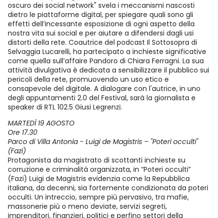
oscuro dei social network" svela i meccanismi nascosti
dietro le piattaforme digital, per spiegare quali sono gli
effetti dell’incessante esposizione di ogni aspetto della
nostra vita sui social e per aiutare a difendersi dagli usi
distorti della rete. Coautrice del podcast Il Sottosopra di
Selvaggia Lucarelli, ha partecipato a inchieste significative
come quella sull’affaire Pandoro di Chiara Ferragni. La sua
attività divulgativa è dedicata a sensibilizzare il pubblico sui
pericoli della rete, promuovendo un uso etico e
consapevole del digitale. A dialogare con l'autrice, in uno
degli appuntamenti 2.0 del Festival, sarà la giornalista e
speaker di RTL 102.5 Giusi Legrenzi.
MARTEDÌ 19 AGOSTO
Ore 17.30
Parco di Villa Antonia - Luigi de Magistris – "Poteri occulti"
(Fazi)
Protagonista da magistrato di scottanti inchieste su
corruzione e criminalità organizzata, in “Poteri occulti”
(Fazi) Luigi de Magistris evidenzia come la Repubblica
italiana, da decenni, sia fortemente condizionata da poteri
occulti. Un intreccio, sempre più pervasivo, tra mafie,
massonerie più o meno deviate, servizi segreti,
imprenditori, finanzieri, politici e perfino settori della