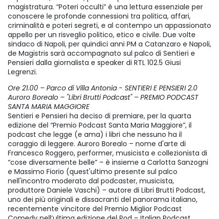
magistratura. “Poteri occulti” è una lettura essenziale per
conoscere le profonde connessioni tra politica, affari,
criminalità e poteri segreti, e al contempo un appassionato
appello per un risveglio politico, etico e civile. Due volte
sindaco di Napoli, per quindici anni PM a Catanzaro e Napoli,
de Magistris sarà accompagnato sul palco di Sentieri e
Pensieri dalla giornalista e speaker di RTL 102.5 Giusi
Legrenzi.
Ore 21.00 – Parco di Villa Antonia - SENTIERI E PENSIERI 2.0
Auroro Borealo – "Libri Brutti Podcast" – PREMIO PODCAST
SANTA MARIA MAGGIORE
Sentieri e Pensieri ha deciso di premiare, per la quarta
edizione del “Premio Podcast Santa Maria Maggiore”, il
podcast che legge (e ama) i libri che nessuno ha il
coraggio di leggere. Auroro Borealo – nome d'arte di
Francesco Roggero, performer, musicista e collezionista di
“cose diversamente belle” – è insieme a Carlotta Sanzogni
e Massimo Fiorio (quest'ultimo presente sul palco
nell'incontro moderato dal podcaster, musicista,
produttore Daniele Vaschi) – autore di Libri Brutti Podcast,
uno dei più originali e dissacranti del panorama italiano,
recentemente vincitore del Premio Miglior Podcast
Comedy nell’ultima edizione del Pod – Italian Podcast