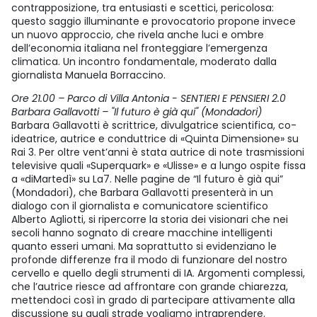
contrapposizione, tra entusiasti e scettici, pericolosa:
questo saggio illuminante e provocatorio propone invece
un nuovo approccio, che rivela anche luci e ombre
dell’economia italiana nel fronteggiare l’emergenza
climatica. Un incontro fondamentale, moderato dalla
giornalista Manuela Borraccino.
Ore 21.00 – Parco di Villa Antonia - SENTIERI E PENSIERI 2.0
Barbara Gallavotti – "Il futuro è già qui" (Mondadori)
Barbara Gallavotti è scrittrice, divulgatrice scientifica, co-
ideatrice, autrice e conduttrice di «Quinta Dimensione» su
Rai 3. Per oltre vent’anni è stata autrice di note trasmissioni
televisive quali «Superquark» e «Ulisse» e a lungo ospite fissa
a «diMartedì» su La7. Nelle pagine de “Il futuro è già qui”
(Mondadori), che Barbara Gallavotti presenterà in un
dialogo con il giornalista e comunicatore scientifico
Alberto Agliotti, si ripercorre la storia dei visionari che nei
secoli hanno sognato di creare macchine intelligenti
quanto esseri umani. Ma soprattutto si evidenziano le
profonde differenze fra il modo di funzionare del nostro
cervello e quello degli strumenti di IA. Argomenti complessi,
che l’autrice riesce ad affrontare con grande chiarezza,
mettendoci così in grado di partecipare attivamente alla
discussione su quali strade vogliamo intraprendere.