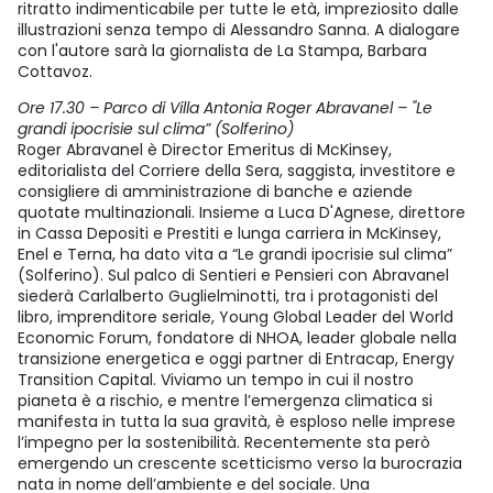
ritratto indimenticabile per tutte le età, impreziosito dalle
illustrazioni senza tempo di Alessandro Sanna. A dialogare
con l'autore sarà la giornalista de La Stampa, Barbara
Cottavoz.
Ore 17.30 – Parco di Villa Antonia Roger Abravanel – "Le
grandi ipocrisie sul clima” (Solferino)
Roger Abravanel è Director Emeritus di McKinsey,
editorialista del Corriere della Sera, saggista, investitore e
consigliere di amministrazione di banche e aziende
quotate multinazionali. Insieme a Luca D'Agnese, direttore
in Cassa Depositi e Prestiti e lunga carriera in McKinsey,
Enel e Terna, ha dato vita a “Le grandi ipocrisie sul clima”
(Solferino). Sul palco di Sentieri e Pensieri con Abravanel
siederà Carlalberto Guglielminotti, tra i protagonisti del
libro, imprenditore seriale, Young Global Leader del World
Economic Forum, fondatore di NHOA, leader globale nella
transizione energetica e oggi partner di Entracap, Energy
Transition Capital. Viviamo un tempo in cui il nostro
pianeta è a rischio, e mentre l’emergenza climatica si
manifesta in tutta la sua gravità, è esploso nelle imprese
l’impegno per la sostenibilità. Recentemente sta però
emergendo un crescente scetticismo verso la burocrazia
nata in nome dell’ambiente e del sociale. Una