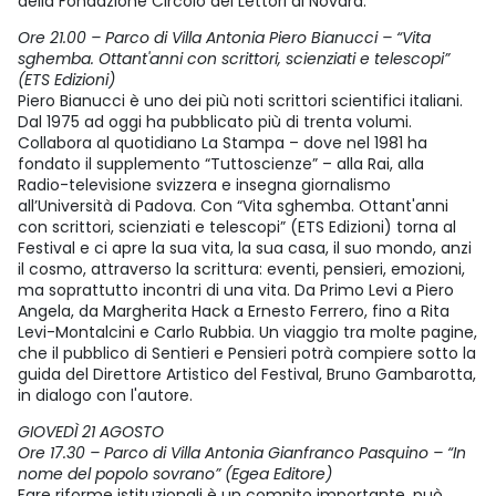
della Fondazione Circolo dei Lettori di Novara.
Ore 21.00 – Parco di Villa Antonia Piero Bianucci – “Vita
sghemba. Ottant'anni con scrittori, scienziati e telescopi”
(ETS Edizioni)
Piero Bianucci è uno dei più noti scrittori scientifici italiani.
Dal 1975 ad oggi ha pubblicato più di trenta volumi.
Collabora al quotidiano La Stampa – dove nel 1981 ha
fondato il supplemento “Tuttoscienze” – alla Rai, alla
Radio-televisione svizzera e insegna giornalismo
all’Università di Padova. Con “Vita sghemba. Ottant'anni
con scrittori, scienziati e telescopi” (ETS Edizioni) torna al
Festival e ci apre la sua vita, la sua casa, il suo mondo, anzi
il cosmo, attraverso la scrittura: eventi, pensieri, emozioni,
ma soprattutto incontri di una vita. Da Primo Levi a Piero
Angela, da Margherita Hack a Ernesto Ferrero, fino a Rita
Levi-Montalcini e Carlo Rubbia. Un viaggio tra molte pagine,
che il pubblico di Sentieri e Pensieri potrà compiere sotto la
guida del Direttore Artistico del Festival, Bruno Gambarotta,
in dialogo con l'autore.
GIOVEDÌ 21 AGOSTO
Ore 17.30 – Parco di Villa Antonia Gianfranco Pasquino – “In
nome del popolo sovrano” (Egea Editore)
Fare riforme istituzionali è un compito importante, può