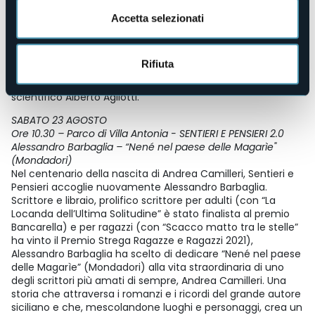
Val Grande, presiede la Società meteorologica italiana, ha
fondato la rivista “Nimbus” e come giornalista scientifico in
Accetta selezionati
35 anni ha firmato migliaia di articoli sui principali quotidiani
italiani. Ha scritto numerosi volumi, tutti di successo,
tenuto oltre 3000 conferenze e collaborato a programmi
Rifiuta
tv Rai (Che tempo che fa, TGR Montagne, Scala Mercalli). A
dialogare con l'autore sarà il giornalista e comunicatore
scientifico Alberto Agliotti.
SABATO 23 AGOSTO
Ore 10.30 – Parco di Villa Antonia - SENTIERI E PENSIERI 2.0
Alessandro Barbaglia – “Nené nel paese delle Magarìe"
(Mondadori)
Nel centenario della nascita di Andrea Camilleri, Sentieri e
Pensieri accoglie nuovamente Alessandro Barbaglia.
Scrittore e libraio, prolifico scrittore per adulti (con “La
Locanda dell’Ultima Solitudine” è stato finalista al premio
Bancarella) e per ragazzi (con “Scacco matto tra le stelle”
ha vinto il Premio Strega Ragazze e Ragazzi 2021),
Alessandro Barbaglia ha scelto di dedicare “Nené nel paese
delle Magarìe” (Mondadori) alla vita straordinaria di uno
degli scrittori più amati di sempre, Andrea Camilleri. Una
storia che attraversa i romanzi e i ricordi del grande autore
siciliano e che, mescolandone luoghi e personaggi, crea un