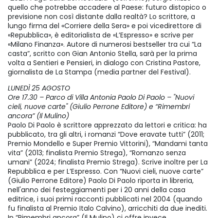
quello che potrebbe accadere al Paese: futuro distopico o
previsione non così distante dalla realtà? Lo scrittore, a
lungo firma del «Corriere della Sera» e poi vicedirettore di
«Repubblica», è editorialista de «L’Espresso» e scrive per
«Milano Finanza». Autore di numerosi bestseller tra cui “La
casta”, scritto con Gian Antonio Stella, sarà per la prima
volta a Sentieri e Pensieri, in dialogo con Cristina Pastore,
giornalista de La Stampa (media partner del Festival).
LUNEDÌ 25 AGOSTO
Ore 17.30 – Parco di Villa Antonia Paolo Di Paolo – "Nuovi
cieli, nuove carte" (Giulio Perrone Editore) e “Rimembri
ancora” (Il Mulino)
Paolo Di Paolo è scrittore apprezzato da lettori e critica: ha
pubblicato, tra gli altri, i romanzi “Dove eravate tutti” (2011;
Premio Mondello e Super Premio Vittorini), “Mandami tanta
vita” (2013; finalista Premio Strega), “Romanzo senza
umani” (2024; finalista Premio Strega). Scrive inoltre per La
Repubblica e per L’Espresso. Con “Nuovi cieli, nuove carte”
(Giulio Perrone Editore) Paolo Di Paolo riporta in libreria,
nell'anno dei festeggiamenti per i 20 anni della casa
editrice, i suoi primi racconti pubblicati nel 2004 (quando
fu finalista al Premio Italo Calvino), arricchiti da due inediti.
In “Rimembri ancora” (Il Mulino) ci offre invece