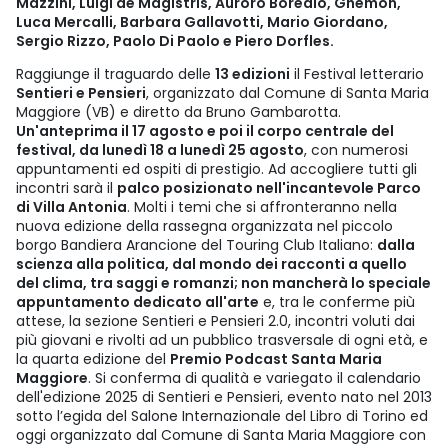
Mazzini, Luigi de Magistris, Auroro Borealo, Ghemon,
Luca Mercalli, Barbara Gallavotti, Mario Giordano,
Sergio Rizzo, Paolo Di Paolo e Piero Dorfles.
Raggiunge il traguardo delle
13 edizioni
il Festival letterario
Sentieri e Pensieri
, organizzato dal Comune di Santa Maria
Maggiore (VB) e diretto da Bruno Gambarotta.
Un'anteprima il 17 agosto e poi il corpo centrale del
festival, da lunedì 18 a lunedì 25 agosto
, con numerosi
appuntamenti ed ospiti di prestigio. Ad accogliere tutti gli
incontri sarà il
palco posizionato nell'incantevole Parco
di Villa Antonia
. Molti i temi che si affronteranno nella
nuova edizione della rassegna organizzata nel piccolo
borgo Bandiera Arancione del Touring Club Italiano:
dalla
scienza alla politica, dal mondo dei racconti a quello
del clima, tra saggi e romanzi; non mancherà lo speciale
appuntamento dedicato all'arte
e, tra le conferme più
attese, la sezione Sentieri e Pensieri 2.0, incontri voluti dai
più giovani e rivolti ad un pubblico trasversale di ogni età, e
la quarta edizione del
Premio Podcast Santa Maria
Maggiore
. Si conferma di qualità e variegato il calendario
dell'edizione 2025 di Sentieri e Pensieri, evento nato nel 2013
sotto l’egida del Salone Internazionale del Libro di Torino ed
oggi organizzato dal Comune di Santa Maria Maggiore con