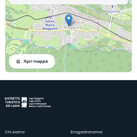
Apri mappa
Menù
Chi siamo
Enogastronomia