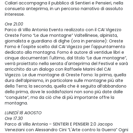
Caliari accompagna il pubblico di Sentieri e Pensieri, nella
consueta anteprima, in un percorso narrativo di assoluto
interesse.
Ore 21.00
Parco di Villa Antonia Evento realizzato con il CAI Vigezzo
Oreste Forno “Le due montagne” Valtellinese, alpinista,
giornalista e guardiano di dighe (ora in pensione): Oreste
Forno è l'ospite scelto dal CAI Vigezzo per l'appuntamento
dedicato alla montagna. Forno è autore di ventidue libri e
cinque documentari: l'ultimo, dal titolo “Le due montagne”,
verrà proiettato nella serata d'anteprima del Festival e sarà
arricchito da un dialogo con Raffaele Marini del CAI
Vigezzo. Le due montagne di Oreste Forno: la prima, quella
dura dell’alpinismo, in particolare sulle montagne più alte
della Terra; la seconda, quella che è seguita all’abbandono
della prima, dove le soddisfazioni non sono più date dalle
“conquiste”, ma da ciò che di più importante offre la
montagna.
LUNEDÌ 18 AGOSTO
Ore 17.30
Parco di Villa Antonia – SENTIERI E PENSIERI 2.0 Jacopo
Veneziani con Alessandro Cini “L'Arte contro la Guerra” Ogni