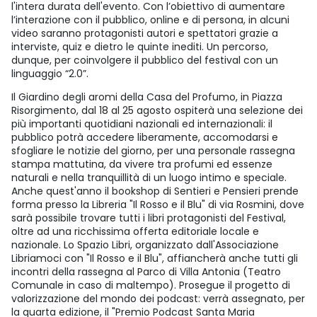
l'intera durata dell'evento. Con l’obiettivo di aumentare
l’interazione con il pubblico, online e di persona, in alcuni
video saranno protagonisti autori e spettatori grazie a
interviste, quiz e dietro le quinte inediti. Un percorso,
dunque, per coinvolgere il pubblico del festival con un
linguaggio “2.0”.
Il Giardino degli aromi della Casa del Profumo, in Piazza
Risorgimento, dal 18 al 25 agosto ospiterà una selezione dei
più importanti quotidiani nazionali ed internazionali: il
pubblico potrà accedere liberamente, accomodarsi e
sfogliare le notizie del giorno, per una personale rassegna
stampa mattutina, da vivere tra profumi ed essenze
naturali e nella tranquillità di un luogo intimo e speciale.
Anche quest'anno il bookshop di Sentieri e Pensieri prende
forma presso la Libreria "Il Rosso e il Blu" di via Rosmini, dove
sarà possibile trovare tutti i libri protagonisti del Festival,
oltre ad una ricchissima offerta editoriale locale e
nazionale. Lo Spazio Libri, organizzato dall'Associazione
Libriamoci con "Il Rosso e il Blu", affiancherà anche tutti gli
incontri della rassegna al Parco di Villa Antonia (Teatro
Comunale in caso di maltempo). Prosegue il progetto di
valorizzazione del mondo dei podcast: verrà assegnato, per
la quarta edizione, il "Premio Podcast Santa Maria