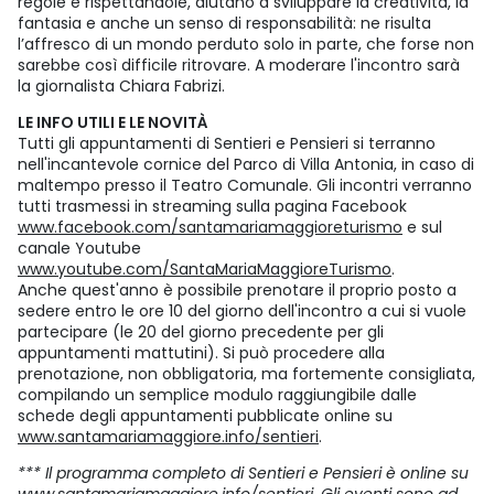
regole e rispettandole, aiutano a sviluppare la creatività, la
fantasia e anche un senso di responsabilità: ne risulta
l’affresco di un mondo perduto solo in parte, che forse non
sarebbe così difficile ritrovare. A moderare l'incontro sarà
la giornalista Chiara Fabrizi.
LE INFO UTILI E LE NOVITÀ
Tutti gli appuntamenti di Sentieri e Pensieri si terranno
nell'incantevole cornice del Parco di Villa Antonia, in caso di
maltempo presso il Teatro Comunale. Gli incontri verranno
tutti trasmessi in streaming sulla pagina Facebook
www.facebook.com/santamariamaggioreturismo
e sul
canale Youtube
www.youtube.com/SantaMariaMaggioreTurismo
.
Anche quest'anno è possibile prenotare il proprio posto a
sedere entro le ore 10 del giorno dell'incontro a cui si vuole
partecipare (le 20 del giorno precedente per gli
appuntamenti mattutini). Si può procedere alla
prenotazione, non obbligatoria, ma fortemente consigliata,
compilando un semplice modulo raggiungibile dalle
schede degli appuntamenti pubblicate online su
www.santamariamaggiore.info/sentieri
.
*** Il programma completo di Sentieri e Pensieri è online su