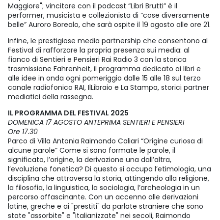
Maggiore"; vincitore con il podcast “Libri Brutti” è il
performer, musicista e collezionista di “cose diversamente
belle” Auroro Borealo, che sarà ospite il 19 agosto alle ore 21.
Infine, le prestigiose media partnership che consentono al
Festival di rafforzare la propria presenza sui media: al
fianco di Sentieri e Pensieri Rai Radio 3 con la storica
trasmissione Fahrenheit, il programma dedicato ai libri e
alle idee in onda ogni pomeriggio dalle 15 alle 18 sul terzo
canale radiofonico RAI, IlLibraio e La Stampa, storici partner
mediatici della rassegna.
IL PROGRAMMA DEL FESTIVAL 2025
DOMENICA 17 AGOSTO ANTEPRIMA SENTIERI E PENSIERI
Ore 17.30
Parco di Villa Antonia Raimondo Caliari “Origine curiosa di
alcune parole” Come si sono formate le parole, il
significato, l’origine, la derivazione una dall’altra,
l’evoluzione fonetica? Di questo si occupa l’etimologia, una
disciplina che attraversa la storia, attingendo alla religione,
la filosofia, la linguistica, la sociologia, l’archeologia in un
percorso affascinante. Con un accenno alle derivazioni
latine, greche e ai "prestiti" da parlate straniere che sono
state "assorbite" e "italianizzate" nei secoli, Raimondo