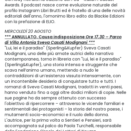
Awards. Il podcast nasce come evoluzione naturale del
profilo Instagram Libri Brutti ed è fratello di una delle novità
editoriali dell'anno, l'omonimo libro edito da Blackie Edizioni
con la prefazione di ELIO.
MERCOLEDÌ 20 AGOSTO
*** ANNULLATO, Causa indisposizione
Ore 17.30 – Parco
di Villa Antonia Sveva Casati Modignani ***
"Lui, lei e il paradiso" (Sperling&Kupfer) Sveva Casati
Modignani, una delle più amate autrici della narrativa
contemporanea, torna in libreria con "Lui, lei e il paradiso"
(Sperling&Kupfer), una storia intensa e struggente che
scava nell’animo umano, mettendo a nudo le
contraddizioni di un’esistenza vissuta intensamente, con
un incontenibile desiderio di conquistare tutto e tutti. I
romanzi di Sveva Casati Modignani, tradotti in venti paesi,
hanno venduto fino a oggi oltre dodici milioni di copie. Nelle
sue pagine ha da sempre ottenuto con successo
l'obiettivo di ripercorrere – attraverso le vicende familiari e
sentimentali dei protagonisti – la storia del nostro paese, i
mutamenti socio-economici e il ruolo della donna.
L'autrice, per la prima volta a Sentieri e Pensieri, sarà
accompagnata sul palco da Paola Turchelli, responsabile