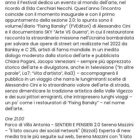
anno il Festival dedica un evento al mondo dell'arte, nel
ricordo di Elda Cerchiari Necchi. Quest'anno l'incontro
coincide con il momento inaugurale e con il primo
appuntamento della sezione 2.0: lo spunto sono il
volume/diario “Fixing Bansky” (FVEditori) di Alessandro Cini
e il documentario SKY “Arte VS Guerra”, in cui il restauratore
racconta la straordinaria missione nell'Ucraina bombardata
per salvare due opere di street art realizzate nel 2022 da
Banksy e C 215, artisti di fama mondiale. In un inedito
dialogo moderato dalla storica dell'arte e pubblicista
Chiara Pagani, Jacopo Veneziani – sempre più apprezzato
storico dell'arte e divulgatore, anche in televisione (“In altre
parole”, La7; “Vita d’artista”, Rai3) – accompagnerà il
pubblico in un viaggio che narra le lungimiranti scelte di
Alessandro Cini e lo straordinario valore dell'arte di strada,
senza dimenticare la tradizione artistica della Valle Vigezzo
e dei suoi pittori emigranti, che intrapresero lunghi viaggi –
un po' come i restauratori di “Fixing Bansky” – nel nome
dell'arte.
Ore 21.00
Parco di Villa Antonia - SENTIERI E PENSIERI 2.0 Serena Mazzini
– "Il lato oscuro dei social network" (Rizzoli) Esperta di new
media tra le più seguite sul web, Serena Mazzini con "Il lato