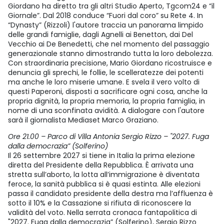
Giordano ha diretto tra gli altri Studio Aperto, Tgcom24 e “il
Giornale”. Dal 2018 conduce “Fuori dal coro” su Rete 4. In
“Dynasty” (Rizzoli) l'autore traccia un panorama limpido
delle grandi famiglie, dagli Agnelli ai Benetton, dai Del
Vecchio ai De Benedetti, che nel momento del passaggio
generazionale stanno dimostrando tutta la loro debolezza.
Con straordinaria precisione, Mario Giordano ricostruisce e
denuncia gli sprechi, le follie, le scelleratezze dei potenti
ma anche le loro miserie umane. E svela il vero volto di
questi Paperoni, disposti a sacrificare ogni cosa, anche la
propria dignità, la propria memoria, la propria famiglia, in
nome di una sconfinata avidità. A dialogare con l'autore
sarà il giornalista Mediaset Marco Graziano.
Ore 21.00 – Parco di Villa Antonia Sergio Rizzo – "2027. Fuga
dalla democrazia” (Solferino)
Il 26 settembre 2027 si tiene in Italia la prima elezione
diretta del Presidente della Repubblica. È arrivata una
stretta sull’aborto, la lotta all’immigrazione è diventata
feroce, la sanità pubblica si è quasi estinta. Alle elezioni
passa il candidato presidente della destra ma l’affluenza è
sotto il 10% e la Cassazione si rifiuta di riconoscere la
validità del voto. Nella serrata cronaca fantapolitica di
"2027. Fuga dalla democrazia” (Solferino), Sergio Rizzo