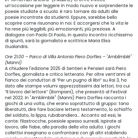
un’occasione per leggere in modo nuovo e sorprendente le
poesie studiate a scuola: è raro tornare da adulti alle
poesie incontrate da studenti. Eppure, sarebbe bello
scoprire come risuonano in noi. E accorgersi che la vita le
ha rese più leggibili, più emozionanti, più preziose. A
dialogare con Paolo Di Paolo, in questo incontro ricchissimo
di spunti, sarà la giornalista e scrittrice Maria Elisa
Gualandris.
Ore 21.00 – Parco di Villa Antonia Piero Dorfles – "Amblimblè"
(Manni)
A chiudere l'edizione 2025 di Sentieri e Pensieri sarà Piero
Dorfles, giornalista e critico letterario. Per oltre vent’anni al
fianco dei conduttori di “Per un pugno di libri” su Rai 3, ha
dato alle stampe volumi apprezzatissimi dai lettori, tra cui
“Il lavoro del lettore” (Bompiani), che presentò al Festival
nel 2022. In "Amblimblè" (Manni) Piero Dorfles racconta i
giochi di una volta, che erano soprattutto di gruppo: tana
liberatutti, dire fare baciare lettera testamento, lo schiaffo
del soldato, la lippa, rubabandiera... Accanto ad essi, le
conte: filastrocche, poesiole spesso surreali, ispirate al
lavoro, alle fiabe, alla parodia della vita adulta. I giochi
collettivi insegnano a confrontarsi con gli altri stabilendo