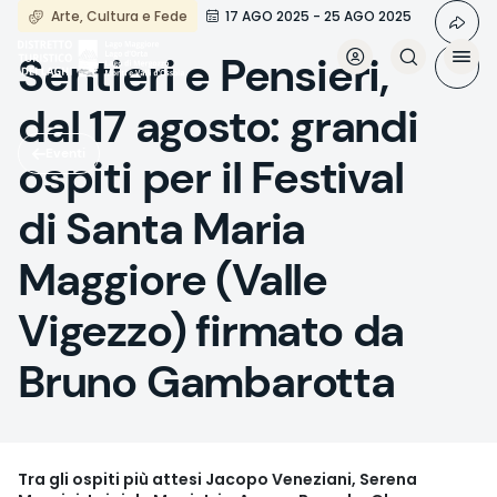
Salta
Arte, Cultura e Fede
17 AGO 2025 - 25 AGO 2025
al
contenuto
Sentieri e Pensieri,
principale
dal 17 agosto: grandi
Eventi
ospiti per il Festival
di Santa Maria
Maggiore (Valle
Vigezzo) firmato da
Bruno Gambarotta
Tra gli ospiti più attesi Jacopo Veneziani, Serena