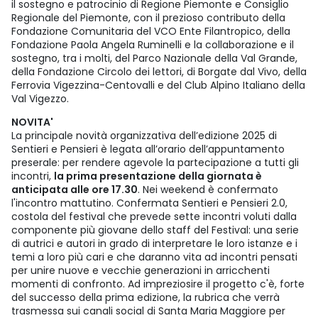
il sostegno e patrocinio di Regione Piemonte e Consiglio
Regionale del Piemonte, con il prezioso contributo della
Fondazione Comunitaria del VCO Ente Filantropico, della
Fondazione Paola Angela Ruminelli e la collaborazione e il
sostegno, tra i molti, del Parco Nazionale della Val Grande,
della Fondazione Circolo dei lettori, di Borgate dal Vivo, della
Ferrovia Vigezzina-Centovalli e del Club Alpino Italiano della
Val Vigezzo.
NOVITA'
La principale novità organizzativa dell’edizione 2025 di
Sentieri e Pensieri è legata all’orario dell’appuntamento
preserale: per rendere agevole la partecipazione a tutti gli
incontri,
la prima presentazione della giornata è
anticipata alle ore 17.30
. Nei weekend è confermato
l'incontro mattutino. Confermata Sentieri e Pensieri 2.0,
costola del festival che prevede sette incontri voluti dalla
componente più giovane dello staff del Festival: una serie
di autrici e autori in grado di interpretare le loro istanze e i
temi a loro più cari e che daranno vita ad incontri pensati
per unire nuove e vecchie generazioni in arricchenti
momenti di confronto. Ad impreziosire il progetto c'è, forte
del successo della prima edizione, la rubrica che verrà
trasmessa sui canali social di Santa Maria Maggiore per