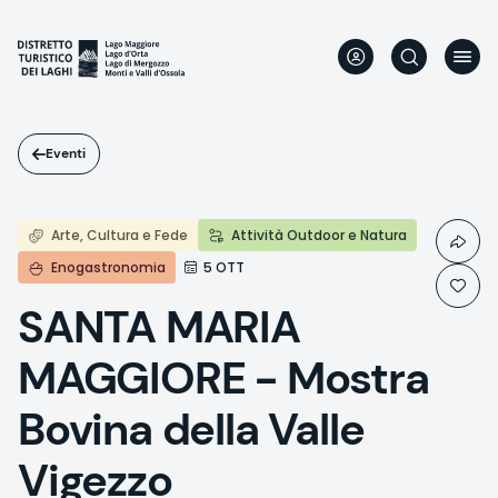
Salta
al
contenuto
principale
Eventi
Arte, Cultura e Fede
Attività Outdoor e Natura
Enogastronomia
5 OTT
SANTA MARIA
MAGGIORE - Mostra
Bovina della Valle
Vigezzo