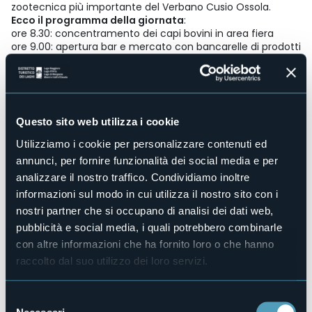
zootecnica più importante del Verbano Cusio Ossola.
Ecco il programma della giornata
:
ore 8.30: concentramento dei capi bovini in area fiera
ore 9.00: apertura bar e mercato con bancarelle di prodotti
tipici
ore 10.00: apertura dei lavori di valutazione dei capi in
mostra da parte dei giudici incaricati dalle Associazioni
Nazionali di Razza
ore 10.30: inizio sfilata soggetti delle razze Bruna, Pezzata
Questo sito web utilizza i cookie
Rossa e Bruna Originale
ore 11.00: degustazione dei formaggi della Latteria Vigezzina
Utilizziamo i cookie per personalizzare contenuti ed
ore 12.00: pranzo a cura degli Alpini di Valle
annunci, per fornire funzionalità dei social media e per
ore 14.00: proseguimento sfilate e proclamazione delle
analizzare il nostro traffico. Condividiamo inoltre
campionesse
ore 15.30: premiazione degli espositori
informazioni sul modo in cui utilizza il nostro sito con i
ore 16.00: estrazione della sottoscrizione a premi
nostri partner che si occupano di analisi dei dati web,
pubblicità e social media, i quali potrebbero combinarle
Per tutta la giornata esposizione di capi di razza
Highland.
con altre informazioni che ha fornito loro o che hanno
raccolto dal suo utilizzo dei loro servizi.
ph. slide Studio RDS
Selezione