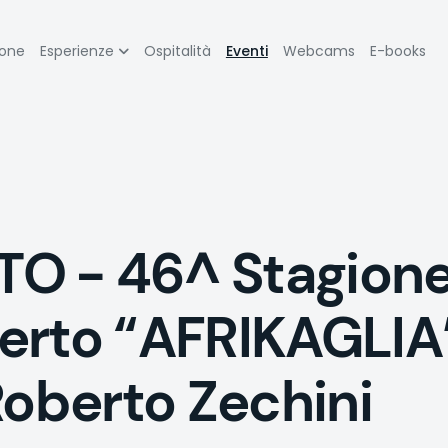
zione
ione
Esperienze
Ospitalità
Eventi
Webcams
E-books
pale
O - 46^ Stagion
erto “AFRIKAGLIA”
Roberto Zechini