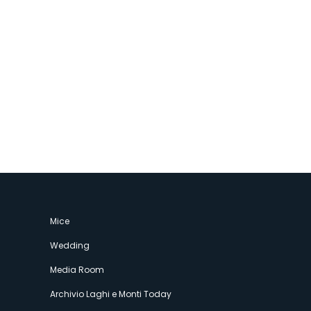
Mice
Wedding
Media Room
Archivio Laghi e Monti Today