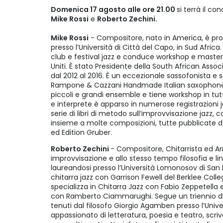
Domenica 17 agosto alle ore 21.00
si terrà il co
Mike Rossi
e
Roberto Zechini.
Mike Rossi
- Compositore, nato in America, è prof
presso l’Università di Città del Capo, in Sud Africa
club e festival jazz e conduce workshop e mastercl
Uniti. È stato Presidente della South African Asso
dal 2012 al 2016. È un eccezionale sassofonista e su
Rampone & Cazzani Handmade Italian saxophones. S
piccoli e grandi ensemble e tiene workshop in t
e interprete è apparso in numerose registrazioni j
serie di libri di metodo sull’improvvisazione jazz, c
insieme a molte composizioni, tutte pubblicate 
ed Edition Gruber.
Roberto Zechini
- Compositore, Chitarrista ed Arr
improvvisazione e allo stesso tempo filosofia e li
laureandosi presso l’Università Lomonosov di San P
chitarra jazz con Garrison Fewell del Berklee Colle
specializza in Chitarra Jazz con Fabio Zeppetella 
con Ramberto Ciammarughi. Segue un triennio di se
tenuti dal filosofo Giorgio Agamben presso l’Univ
appassionato di letteratura, poesia e teatro, scr