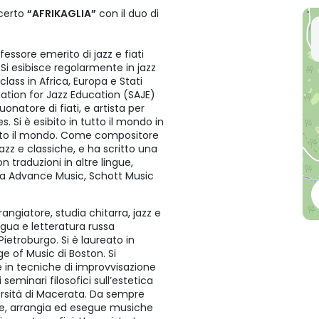
ncerto
“AFRIKAGLIA”
con il duo di
essore emerito di jazz e fiati
. Si esibisce regolarmente in jazz
ass in Africa, Europa e Stati
ciation for Jazz Education (SAJE)
onatore di fiati, e artista per
i è esibito in tutto il mondo in
utto il mondo. Come compositore
azz e classiche, e ha scritto una
on traduzioni in altre lingue,
da Advance Music, Schott Music
angiatore, studia chitarra, jazz e
ngua e letteratura russa
ietroburgo. Si è laureato in
ge of Music di Boston. Si
e in tecniche di improvvisazione
minari filosofici sull’estetica
ersità di Macerata. Da sempre
ive, arrangia ed esegue musiche