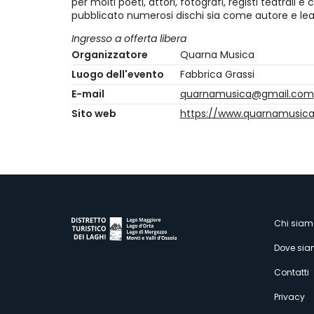
per molti poeti, attori, fotografi, registi teatrali 
pubblicato numerosi dischi sia come autore e 
Ingresso a offerta libera
Organizzatore
Quarna Musica
Luogo dell'evento
Fabbrica Grassi
E-mail
quarnamusica@gmail.com
Sito web
https://www.quarnamusica.
M
Chi siam
Dove si
s
Contatti
Privacy