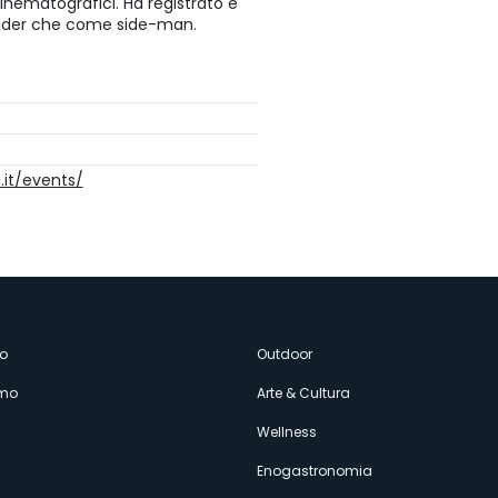
e cinematografici. Ha registrato e
leader che come side-man.
it/events/
enù
o
Outdoor
amo
Arte & Cultura
econdario
Wellness
Enogastronomia