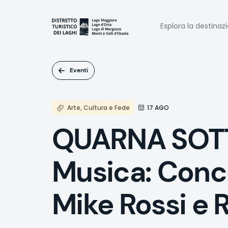
Salta
al
Naviga
contenuto
Esplora la destinaz
principale
princi
Eventi
Arte, Cultura e Fede
17 AGO
QUARNA SOTT
Musica: Conc
Mike Rossi e 