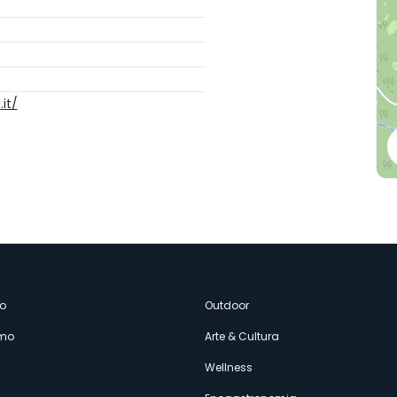
it/
enù
o
Outdoor
amo
Arte & Cultura
econdario
Wellness