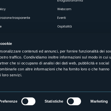
Enogastronomia
licy
Webcam
razione trasparente
Eventi
e
Ospitalità
 cookie
rsonalizzare contenuti ed annunci, per fornire funzionalità dei soc
ostro traffico. Condividiamo inoltre informazioni sul modo in cui u
Seguici sui nostri canali social
partner che si occupano di analisi dei dati web, pubblicità e social
aly
combinarle con altre informazioni che ha fornito loro o che hanno
 loro servizi.
Preferenze
Statistiche
Marketing