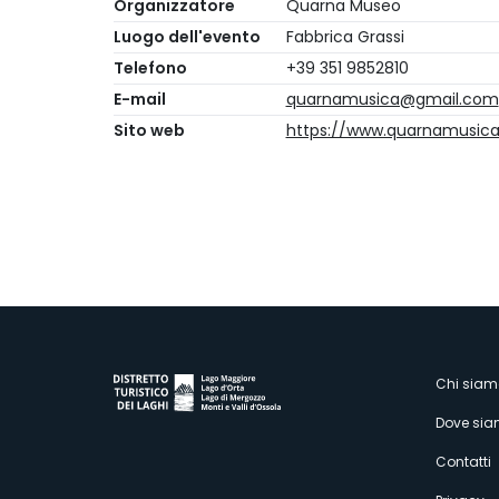
Organizzatore
Quarna Museo
Luogo dell'evento
Fabbrica Grassi
Telefono
+39 351 9852810
E-mail
quarnamusica@gmail.com
Sito web
https://www.quarnamusica.
M
Chi siam
Dove si
s
Contatti