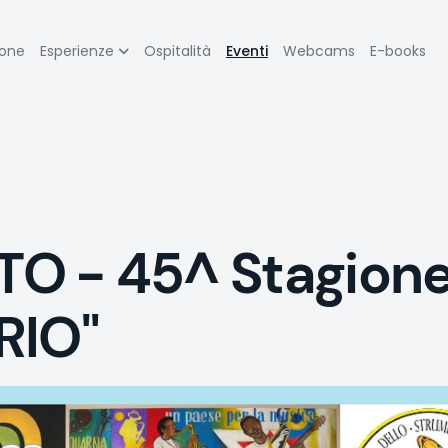
zione
ione
Esperienze
Ospitalità
Eventi
Webcams
E-books
pale
 - 45^ Stagione
RIO"