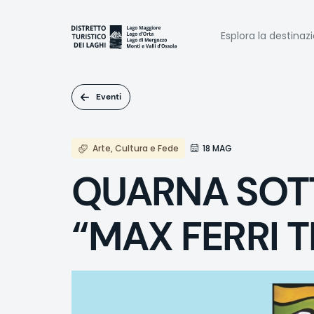
Salta
al
Naviga
contenuto
Esplora la destinaz
principale
princi
Eventi
Arte, Cultura e Fede
18 MAG
QUARNA SOTTO
“MAX FERRI T