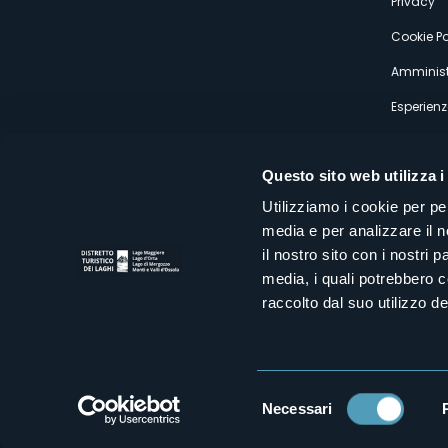
Privacy
Cookie Po
Amminist
Esperienz
Questo sito web utilizza i
Utilizziamo i cookie per pe
media e per analizzare il n
Distretto Turistico dei Laghi Scrl
il nostro sito con i nostri 
Sede legale e operativa: Corso Italia 26 - 28838 Stresa VB - It
media, i quali potrebbero 
tel:
+39 0323 30416
infoturismo@distrettolaghi.it
e
distrettolaghi@legalmail.it
raccolto dal suo utilizzo dei
www.distrettolaghi.it
P.I. 01648650032
Selezione
Necessari
del
consenso