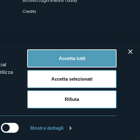
Archivio Laghi e Monti Today
Credits
Accetta tutti
ial
tilizza
Accetta selezionati
Rifiuta
Mostra dettagli