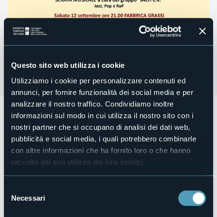
Questo sito web utilizza i cookie
Utilizziamo i cookie per personalizzare contenuti ed
annunci, per fornire funzionalità dei social media e per
analizzare il nostro traffico. Condividiamo inoltre
47a Stagione 2026 “Quarna un paese per la musica”
informazioni sul modo in cui utilizza il nostro sito con i
Sabato 18 luglio alle ore 21.00
si terrà il concerto
nostri partner che si occupano di analisi dei dati web,
“Progetto Strauss“
Ensemble di fiati “A C C A D E M I A”
pubblicità e social media, i quali potrebbero combinarle
Direttore Michele CARULLI Richard Strauss Serenata in mi
con altre informazioni che ha fornito loro o che hanno
bemolle maggiore op 7 Sonatina in Fa maggiore “Aus der
raccolto dal suo utilizzo dei loro servizi.
Werkstatt eines ivaliden”
Ingresso a offerta libera
Selezione
Organizzatore
Necessari
Quarna Musica
del
consenso
Luogo dell'evento