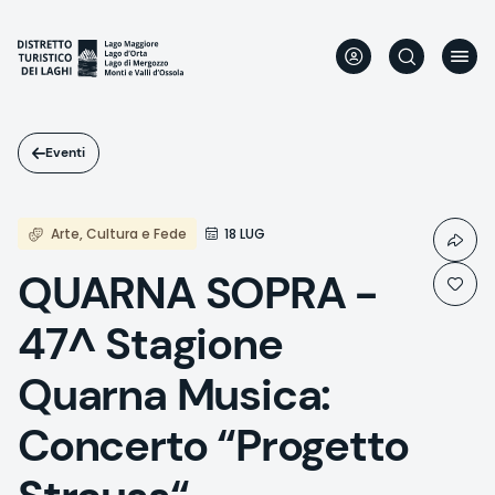
Salta
al
contenuto
principale
Eventi
Arte, Cultura e Fede
18 LUG
QUARNA SOPRA -
47^ Stagione
Quarna Musica:
Concerto “Progetto