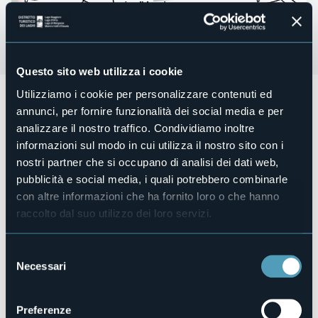
Questo sito web utilizza i cookie
Utilizziamo i cookie per personalizzare contenuti ed
Terzo appuntamento per il
Trofeo Vergante Badminton
che si terrà
Domenica 16 giugno a partire dalle ore 9.30
annunci, per fornire funzionalità dei social media e per
Il Torneo prevede discipline di doppio maschile + femminile
analizzare il nostro traffico. Condividiamo inoltre
e doppio misto. Sono attese in particolare le coppie
informazioni sul modo in cui utilizza il nostro sito con i
formate da genitori e figli che hanno già regalato bei
nostri partner che si occupano di analisi dei dati web,
momenti di sport e condivisione nelle passate edizioni.
pubblicità e social media, i quali potrebbero combinarle
L’ingresso è gratuito così come l’iscrizione è ad offerta
con altre informazioni che ha fornito loro o che hanno
libera, grazie a Chiarelli Real Estate e Golf des Iles
raccolto dal suo utilizzo dei loro servizi.
Borromee’s.
Organizzatore
Gioko Sportsteam
Selezione
Luogo dell'evento
Necessari
del
Piazza Vittorio Veneto
consenso
Telefono
Preferenze
+39 392 9593029