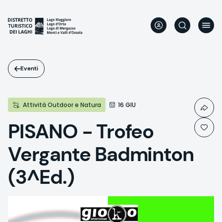
Salta
al
contenuto
principale
Eventi
Attività Outdoor e Natura
16 GIU
PISANO - Trofeo
Vergante Badminton
(3^Ed.)