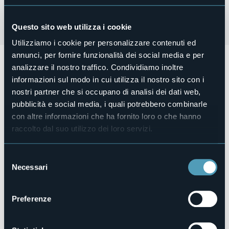
Questo sito web utilizza i cookie
Utilizziamo i cookie per personalizzare contenuti ed
annunci, per fornire funzionalità dei social media e per
Estate Pellese 2025
analizzare il nostro traffico. Condividiamo inoltre
Concerti, Mostre d'arte, mercatini e molto altro ancora!
informazioni sul modo in cui utilizza il nostro sito con i
nostri partner che si occupano di analisi dei dati web,
Per tutti gli aggiornamenti IG @COMUNE_DI_PELLA
pubblicità e social media, i quali potrebbero combinarle
Organizzatore
con altre informazioni che ha fornito loro o che hanno
Comune di Pella
raccolto dal suo utilizzo dei loro servizi.
Luogo dell'evento
vedi locandina
Telefono
Selezione
+39 0322 918004 Municipio
Necessari
del
Sito web
consenso
https://www.comune.pella.no.it/Dettaglionews?
IDNews=351255
Preferenze