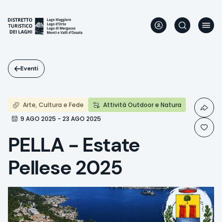
Salta
al
contenuto
principale
Eventi
Arte, Cultura e Fede
Attività Outdoor e Natura
9 AGO 2025 - 23 AGO 2025
PELLA - Estate
Pellese 2025