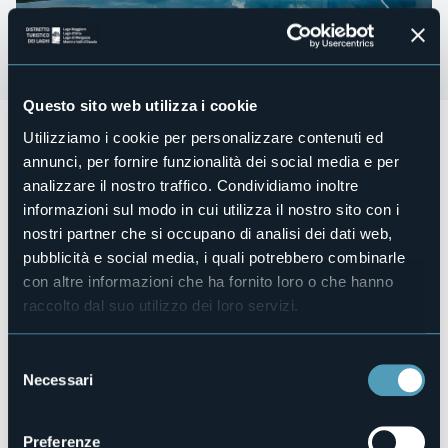
Questo sito web utilizza i cookie
Sabato 19 ottobre 2024 alle ore 16:30
presso l'Hotel San
Utilizziamo i cookie per personalizzare contenuti ed
Rocco si terrà la presentazione del nuovo volume "
Il Lago
annunci, per fornire funzionalità dei social media e per
d'Orta. Storia di una rinascita
", pubblicato dalla Fondazione
analizzare il nostro traffico. Condividiamo inoltre
Cavaliere del Lavoro Alberto Giacomini con i contributi
scientifici di esperti e ricercatori del CNR Istituto di Ricerca
informazioni sul modo in cui utilizza il nostro sito con i
sulle Acque di Verbania, che hanno vissuto in prima
nostri partner che si occupano di analisi dei dati web,
persona la bonifica del lago tramite
liming.
pubblicità e social media, i quali potrebbero combinarle
con altre informazioni che ha fornito loro o che hanno
Organizzatore
raccolto dal suo utilizzo dei loro servizi.
Fondazione Cav. del lavoro Giacomini
Luogo dell'evento
Hotel San Rocco
Selezione
Necessari
Telefono
del
+39 0323 89622
consenso
E-mail
Preferenze