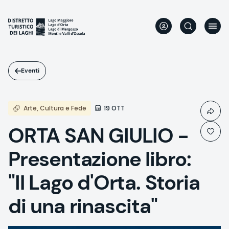
Salta
al
contenuto
principale
Eventi
Arte, Cultura e Fede
19 OTT
ORTA SAN GIULIO -
Presentazione libro:
"Il Lago d'Orta. Storia
di una rinascita"