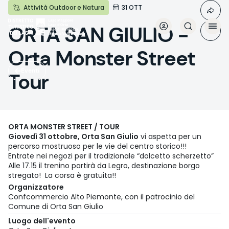
Salta
Attività Outdoor e Natura
31 OTT
al
contenuto
ORTA SAN GIULIO -
principale
Orta Monster Street
Eventi
Tour
ORTA MONSTER STREET / TOUR
Giovedì 31 ottobre, Orta San Giulio
vi aspetta per un
percorso mostruoso per le vie del centro storico!!!
Entrate nei negozi per il tradizionale “dolcetto scherzetto”
Alle 17.15 il trenino partirà da Legro, destinazione borgo
stregato! La corsa è gratuita!!
Organizzatore
Confcommercio Alto Piemonte, con il patrocinio del
Comune di Orta San Giulio
Luogo dell'evento