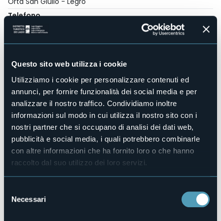
Orta San Giulio - Legro
Telefono
+39 0321 614441
E-mail
orta@confcommercio.net
Questo sito web utilizza i cookie
Utilizziamo i cookie per personalizzare contenuti ed
28016 - Orta San Giulio (NO)
annunci, per fornire funzionalità dei social media e per
analizzare il nostro traffico. Condividiamo inoltre
informazioni sul modo in cui utilizza il nostro sito con i
nostri partner che si occupano di analisi dei dati web,
pubblicità e social media, i quali potrebbero combinarle
con altre informazioni che ha fornito loro o che hanno
raccolto dal suo utilizzo dei loro servizi.
Selezione
Necessari
Apri mappa
del
consenso