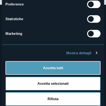
Preferenze
Statistiche
Marketing
Menù
Chi siamo
Enogastronomia
Mostra dettagli
Dove siamo
Webcam
secondario
Contatti
Eventi
Accetta tutti
Privacy
Ospitalità
Cookie Policy
Mice
Accetta selezionati
Amministrazione trasparente
Wedding
Esperienze
Media Room
Rifiuta
Outdoor
Archivio Laghi e Monti Today