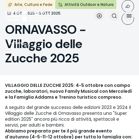
Salta
Arte, Cultura e Fede
Attività Outdoor e Natura
al
4 OTT 2025 - 5 OTT 2025
contenuto
principale
ORNAVASSO -
Villaggio delle
Eventi
Zucche 2025
VILLAGGIO DELLE ZUCCHE 2025: 4-5 ottobre con campo
zucche, laboratori, nuovo Family Musical con Mercoledì
e la Famiglia Addams e Trenino turistico compreso.
A seguito del grande successo delle edizioni 2023 e 2024 il
Villaggio delle Zucche di Ornavasso presenta una "Super
edition 2025" ancora più ricca di attività, spettacoli e
servizi, per adulti e bambini.
Abbiamo preparato per te il più grande evento
d'autunno (4-5-11-12 ottobre) per tutta la famiglia con: