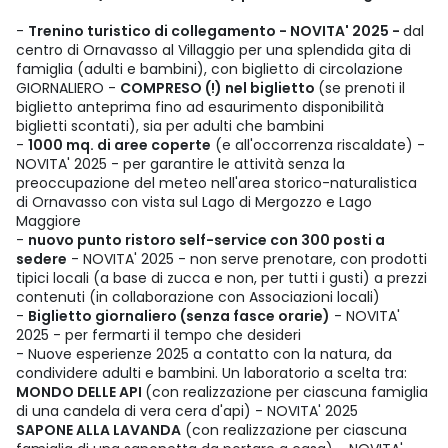
-
Trenino turistico di collegamento - NOVITA' 2025 -
dal
centro di Ornavasso al Villaggio per una splendida gita di
famiglia (adulti e bambini), con biglietto di circolazione
GIORNALIERO -
COMPRESO (!) nel biglietto
(se prenoti il
biglietto anteprima fino ad esaurimento disponibilità
biglietti scontati), sia per adulti che bambini
-
1000 mq. di aree coperte
(e all'occorrenza riscaldate) -
NOVITA' 2025 - per garantire le attività senza la
preoccupazione del meteo nell'area storico-naturalistica
di Ornavasso con vista sul Lago di Mergozzo e Lago
Maggiore
-
nuovo punto ristoro self-service con 300 posti a
sedere
- NOVITA' 2025 - non serve prenotare, con prodotti
tipici locali (a base di zucca e non, per tutti i gusti) a prezzi
contenuti (in collaborazione con Associazioni locali)
-
Biglietto giornaliero (senza fasce orarie)
- NOVITA'
2025 - per fermarti il tempo che desideri
- Nuove esperienze 2025 a contatto con la natura, da
condividere adulti e bambini. Un laboratorio a scelta tra:
MONDO DELLE API
(con realizzazione per ciascuna famiglia
di una candela di vera cera d'api) - NOVITA' 2025
SAPONE ALLA LAVANDA
(con realizzazione per ciascuna