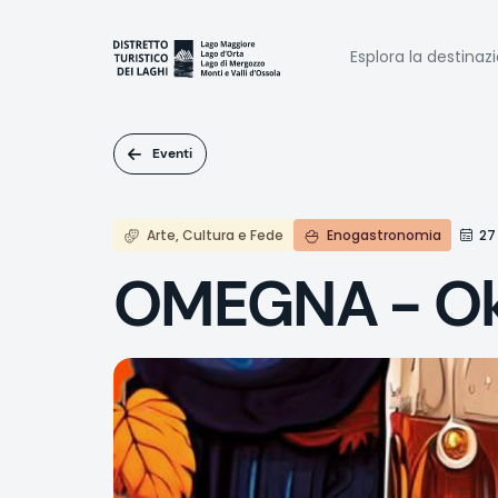
Salta
al
Naviga
contenuto
Esplora la destinaz
principale
princi
Eventi
Arte, Cultura e Fede
Enogastronomia
27
OMEGNA - Ok