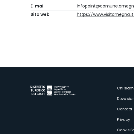
E-mail
infopoint@comune.omegna
Sito web
https://www.visitomegna.it
M
Chi siam
Dove si
s
Contatti
Privacy
Cookie Po