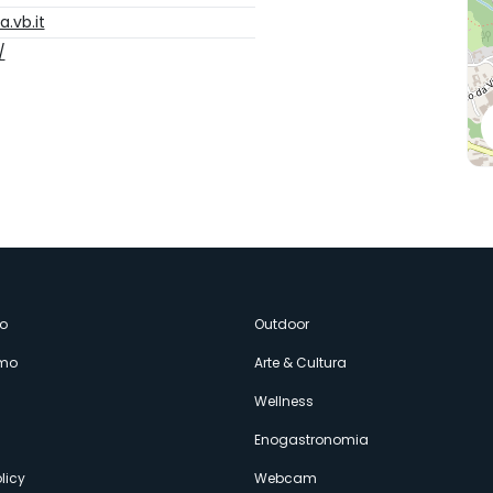
.vb.it
/
enù
o
Outdoor
amo
Arte & Cultura
econdario
Wellness
Enogastronomia
licy
Webcam