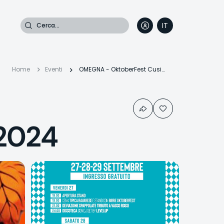
Cerca
IT
DE
EN
FR
Briciole
Home
Eventi
OMEGNA - OktoberFest Cusio 2024
di
2024
pane