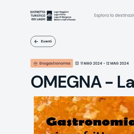
Salta
al
Naviga
contenuto
Esplora la destinaz
principale
princi
Eventi
Enogastronomia
11 MAG 2024 - 12 MAG 2024
OMEGNA - La 