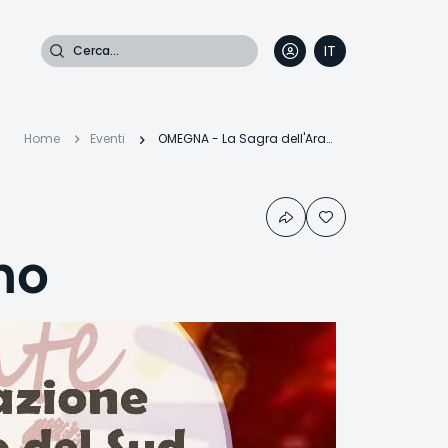
Cerca
IT
DE
EN
FR
Briciole
Home
Eventi
OMEGNA - La Sagra dell'Arancino
di
no
pane