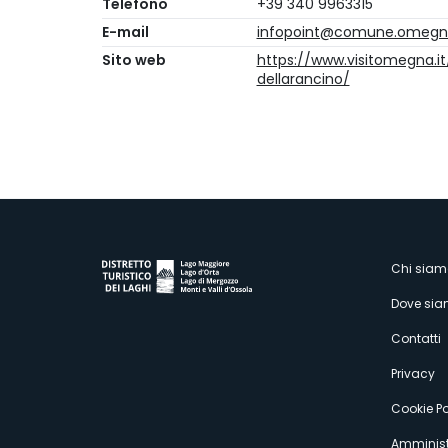
Telefono
+39 340 9963315
E-mail
infopoint@comune.omegna
Sito web
https://www.visitomegna.it
dellarancino/
M
Chi siam
Dove si
s
Contatti
Privacy
Cookie Po
Amminist