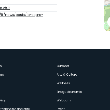
.vb.it
/it/news/posts/la-sagra-
enù
o
Outdoor
amo
Arte & Cultura
econdario
Wellness
Enogastronomia
licy
Webcam
razione trasparente
Eventi