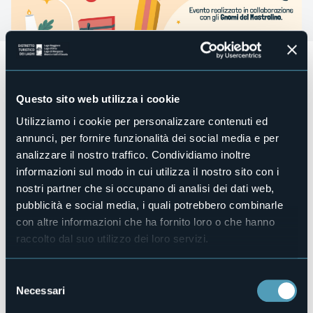
Sabato 6 gennaio
alle
ore 14:30
ci sarà
l'Arrivo della
Befana.
L'Amministrazione Comunale formulerà gli auguri
di un buon 2024 e si procederà con la premiazione dei
Questo sito web utilizza i cookie
concorsi fotografici collegati a “Omegna si fa bella!”. A
seguire, prima dell’inizio della grande tombolata sotto il
Utilizziamo i cookie per personalizzare contenuti ed
municipio, la Città di Omegna consegnerà un
annunci, per fornire funzionalità dei social media e per
riconoscimento a ricordo dell’indimenticabile Babbo Natale,
analizzare il nostro traffico. Condividiamo inoltre
Claudio Mazzari, scomparso poche settimane fa.
informazioni sul modo in cui utilizza il nostro sito con i
Come attività collaterale, per tutto il pomeriggio presso la
nostri partner che si occupano di analisi dei dati web,
Ludoteca del Parco Della Fantasia Gianni Rodari, dalle 14:30
pubblicità e social media, i quali potrebbero combinarle
alle 18:00 ci sarà aperta la bottega della Befana, un
con altre informazioni che ha fornito loro o che hanno
laboratorio creativo dedicato ai bambini dai 3 anni in su.
Organizzatore
raccolto dal suo utilizzo dei loro servizi.
Città di Omegna, Gnomi del Mastrolino e Parco della
Fantasia Gianni Rodari
Selezione
Luogo dell'evento
Necessari
del
Largo Cobianchi
consenso