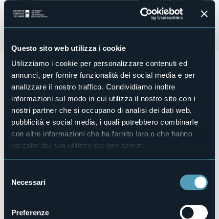
Questo sito web utilizza i cookie
Utilizziamo i cookie per personalizzare contenuti ed
Due
appuntamenti dedicati alle donne
presso la
annunci, per fornire funzionalità dei social media e per
biblioteca civica "G.Rodari":
analizzare il nostro traffico. Condividiamo inoltre
Venerdì 14 marzo ore 18.00 - "Afghanistan... donne e
informazioni sul modo in cui utilizza il nostro sito con i
diritti"
Giulia Rodari dialoga con l'inviata di guerra Barbara
nostri partner che si occupano di analisi dei dati web,
Schiavulli. A seguire la presentazione del libro
Burqua
Queen.
pubblicità e social media, i quali potrebbero combinarle
con altre informazioni che ha fornito loro o che hanno
Ingresso gratuito.
raccolto dal suo utilizzo dei loro servizi.
Luogo dell'evento
biblioteca civica "G.Rodari"
Telefono
Selezione
+39 0323 887234 (biblioteca) / +39 032361930 (IAT)
Necessari
del
E-mail
consenso
omegna@bibliotechevco.it
infopoint@comune.omegna.vb.it
Preferenze