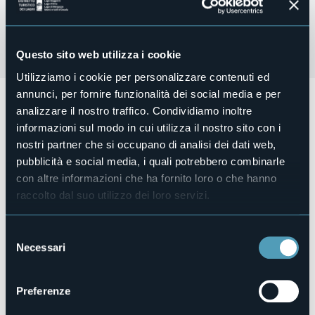
Questo sito web utilizza i cookie
Utilizziamo i cookie per personalizzare contenuti ed
annunci, per fornire funzionalità dei social media e per
Sabato 19 aprile alle ore 17:30
presso la Struttura
analizzare il nostro traffico. Condividiamo inoltre
Polivalente di Oggebbio si terranno le letture a cura di
Luisella Sala
in memoria di Giorgio Gramolini
, poeta,
informazioni sul modo in cui utilizza il nostro sito con i
aforista e novelliere, nativo del luogo, a poco più di un anno
nostri partner che si occupano di analisi dei dati web,
dalla scomparsa.
pubblicità e social media, i quali potrebbero combinarle
con altre informazioni che ha fornito loro o che hanno
Ingresso libero - Seguirà rinfresco
raccolto dal suo utilizzo dei loro servizi.
Organizzatore
Il Brunitoio
Luogo dell'evento
Selezione
Struttura Polivalente
Necessari
del
E-mail
consenso
info@ilbrunitoio.org
Preferenze
Sito web
https://www.ilbrunitoio.org/