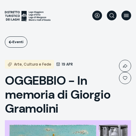
Salta
al
contenuto
principale
Eventi
Arte, Cultura e Fede
19 APR
OGGEBBIO - In
memoria di Giorgio
Gramolini