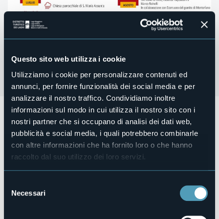
Questo sito web utilizza i cookie
Utilizziamo i cookie per personalizzare contenuti ed
annunci, per fornire funzionalità dei social media e per
analizzare il nostro traffico. Condividiamo inoltre
informazioni sul modo in cui utilizza il nostro sito con i
Martedì 23 luglio a Mergozzo, ore 21, Porticato delle
Cappelle, concerto musicale "Inseguendo quel suono | Una
nostri partner che si occupano di analisi dei dati web,
storia di Ennio Morricone" raccontata dal suo biografo
pubblicità e social media, i quali potrebbero combinarle
personale Alessandro De Rosa con Fausto Becalossi e
con altre informazioni che ha fornito loro o che hanno
Claudio Farinone.
raccolto dal suo utilizzo dei loro servizi.
In caso di pioggia l'evento si svolgerà nella Chiesa
parrocchiale di Santa Maria Assunta a Mergozzo.
Selezione
Per tutti gli aggiornamenti:
Mergozzo Si Nota
Necessari
del
Organizzatore
consenso
Associazione Mergozzo Si Nota