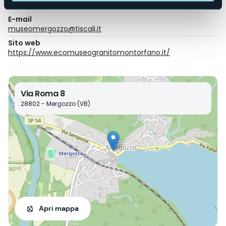
+39 0323 840809; +39 348 7340347
E-mail
museomergozzo@tiscali.it
Sito web
https://www.ecomuseogranitomontorfano.it/
Via Roma 8
28802 - Mergozzo (VB)
Apri mappa