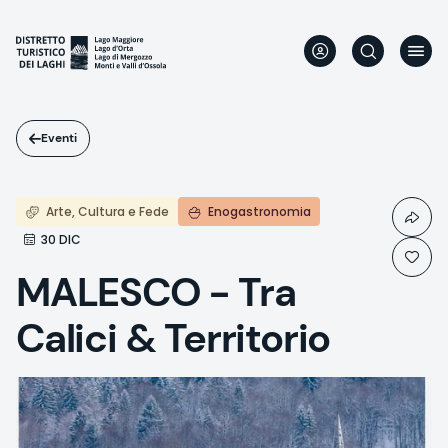
Salta
al
contenuto
principale
Eventi
Arte, Cultura e Fede
Enogastronomia
30 DIC
MALESCO - Tra
Calici & Territorio