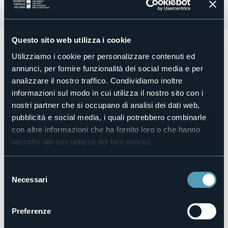
Questo sito web utilizza i cookie
Sabato 30 dicembre 2023 dalle ore 11.00 alle ore 18.00
(punto di partenza Pro Loco di Malesco, Piazza della
Utilizziamo i cookie per personalizzare contenuti ed
Chiesa) nei vari locali di Malesco (VB)
vi aspetta un tour
annunci, per fornire funzionalità dei social media e per
enogastronomico con prodotti tipici.
analizzare il nostro traffico. Condividiamo inoltre
Per informazioni: vedi contatti sottoindicati.
informazioni sul modo in cui utilizza il nostro sito con i
nostri partner che si occupano di analisi dei dati web,
L'evento si svolgerà anche in caso di maltempo.
pubblicità e social media, i quali potrebbero combinarle
Organizzatore
Comune di Malesco
con altre informazioni che ha fornito loro o che hanno
raccolto dal suo utilizzo dei loro servizi.
Luogo dell'evento
Vedi locandina
Telefono
Selezione
+39 3791105756
Necessari
del
E-mail
consenso
visitmalesco@gmail.com
Preferenze
Sito web
https://www.visitmalesco.it/