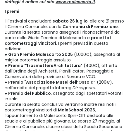
dettagli è online sul sito
www.malescorto.it
.
I premi
Il Festival si concluderà
sabato 26 luglio
, alle ore 21 presso
il Cinema Comunale, con la
Cerimonia di Premiazione
.
Durante la serata saranno assegnati i riconoscimenti da
parte della Giuria Tecnica di Malescorto e
proiettati i
cortometraggi vincitori
. I premi previsti in questa
edizione:
●
Gran Premio Malescorto 2025
(1.000€), assegnato al
miglior cortometraggio assoluto.
●
Premio "TrasmettereArchitettura"
(400€), off erto
dall’Ordine degli Architetti, Pianifi catori, Paesaggisti e
Conservatori delle province di Novara e VCO.
●
Premio "Associazione Musei dell’Ossola”
(200€),
nell’ambito del progetto Interreg
Di-segnare.
●
Premio del Pubblico
, assegnato dagli spettatori votanti
in sala.
Durante la serata conclusiva verranno inoltre resi noti i
cortometraggi vincitori di
MaleSchool 2025
,
l’appuntamento di Malescorto Spin-Off dedicato alle
scuole e al pubblico più giovane. Lo scorso 27 maggio, al
Cinema Comunale, alcune classi della Scuola Secondaria