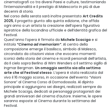
cinematografi co tra diversi Paesi e culture, testimoniando
l’internazionalità e il prestigio di Malescorto in più di due
decenni di storia.
Nel corso della serata sarà inoltre presentato
Art Credits
2025
, il progetto giunto alla quinta edizione, che affida
ogni anno a un artista la creazione dell’opera figurativa
ispiratrice della locandina ufficiale e dell’identità grafica del
Festival.
Quest’anno l’opera è firmata da
Michele Scaciga
e si
intitola
“Cinema ad memoriam”
. Al centro della
composizione emerge il basilisco, simbolo di Malesco,
circondato da citazioni visive che evocano momenti
iconici della storia del cinema e ricordi personali dell’artista,
da Il cielo sopra Berlino di Wim Wenders a Il settimo sigillo di
Ingmar Bergman.
Un omaggio sentito sia alla settima
arte che al Festival stesso
. L’opera è stata realizzata dal
vivo il 16 maggio scorso, in occasione dell’evento “Visioni
Sonore” al Cinema Corso di Domodossola. Al dipinto
principale si aggiungono sei disegni, realizzati sempre da
Michele Scaciga, dedicati ai personaggi protagonisti dei
grandi anniversari del cinema d’autore. Insieme, le opere
saranno esposte al Cinema durante la settimana del
Festival.