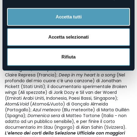
Com sempre
(Come sempre) di Pau Bacardit (Spagna); il
corto d’animazione
Sleeping with the fishes
(Dormendo coi
pesci) di Nicolas Knoll, Lucas Wallez, Manon Seve, Camille
Accetta tutti
Colonna D’Istria, Giulia Gigante, Justine Gault, Noa Lavino e
Marion Robe (Francia - non adatto ad un pubblico
sensibile) ed infine
Fucking boobs
e Mani a terra
di Paolo
Accetta selezionati
Cipolletta (Italia - non adatto ad un pubblico sensibile).
Nella serata di
venerdì 25 luglio
sono in programma otto
cortometraggi:
Ronzio
di Niccolò Donatini (Italia);
Les
Rifiuta
lucioles
(Le lucciole), un corto d’animazione di Mathieu
Staropoli, Maïa Xueref, Clémentine Gabard, Ambre Fournier,
Loïs Angilella, Léa Faynel, Hannah Gozlan, Emilie Richard e
Claire Represa (Francia);
Deep in my heart is a song
(Nel
profondo del mio cuore c’è una canzone) di Jonathan
Pickett (Stati Uniti); il documentario sperimentale
Broken
wings
(Ali spezzate) di Jorik Dozy e Sil van der Woerd
(Emirati Arabi Uniti, Indonesia, Paesi Bassi, Singapore);
Atom&Void
(Atomo&Vuoto) di Gonçalo Almeida
(Portogallo);
Azul meteoro
(Blu meteorite) di Marta Guillén
(Spagna);
Domenica sera
di Matteo Tortone (Italia - non
adatto ad un pubblico sensibile), e per finire il corto
documentario
Im Stau
(Ingorgo) di Alan Sahin (Svizzera).
L’elenco dei corti della Selezione Ufficiale con maggiori