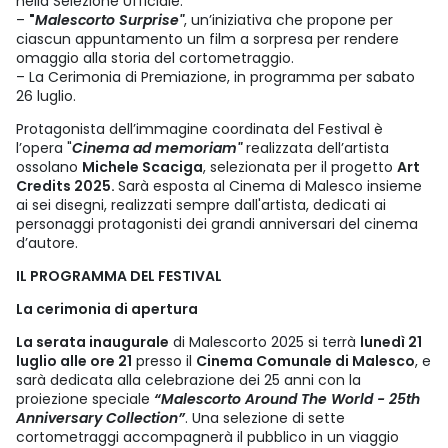
nella Selezione Ufficiale.
–
"
Malescorto Surprise"
, un’iniziativa che propone per
ciascun appuntamento un film a sorpresa per rendere
omaggio alla storia del cortometraggio.
– La Cerimonia di Premiazione, in programma per sabato
26 luglio.
Protagonista dell’immagine coordinata del Festival è
l’opera "
Cinema ad memoriam"
realizzata dell’artista
ossolano
Michele Scaciga
, selezionata per il progetto
Art
Credits 2025.
Sarà esposta al Cinema di Malesco insieme
ai sei disegni, realizzati sempre dall'artista, dedicati ai
personaggi protagonisti dei grandi anniversari del cinema
d’autore.
IL PROGRAMMA DEL FESTIVAL
La cerimonia di apertura
La serata inaugurale
di Malescorto 2025 si terrà
lunedì 21
luglio alle ore 21
presso il
Cinema Comunale di Malesco
, e
sarà dedicata alla celebrazione dei 25 anni con la
proiezione speciale
“Malescorto Around The World - 25th
Anniversary Collection”
. Una selezione di sette
cortometraggi accompagnerà il pubblico in un viaggio