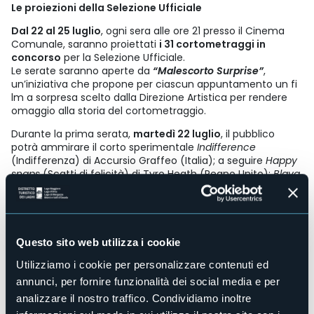
Le proiezioni della Selezione Ufficiale
Dal 22 al 25 luglio
, ogni sera alle ore 21 presso il Cinema
Comunale, saranno proiettati
i 31 cortometraggi in
concorso
per la Selezione Ufficiale.
Le serate saranno aperte da
“Malescorto Surprise”
,
un’iniziativa che propone per ciascun appuntamento un fi
lm a sorpresa scelto dalla Direzione Artistica per rendere
omaggio alla storia del cortometraggio.
Durante la prima serata,
martedì 22 luglio
, il pubblico
potrà ammirare il corto sperimentale
Indifference
(Indifferenza) di Accursio Graffeo (Italia); a seguire
Happy
snaps
(Scatti di felicità) di Tyro Heath (Regno Unito);
Blava
terra
(Terra blu) di Marine Auclair March (Spagna); il corto
di animazione
Anima, omine, homines
di Cosetta Bertoni,
Giovanni Caccia, Narcisse Ghazi, Maria Cristina La Manna,
Alessandra Martini, Giulia Savorani e Piero Vitti (Italia);
Minha mãe é uma vaca
(Mia mamma è una mucca) di
Questo sito web utilizza i cookie
Moara Passoni (Brasile, Stati Uniti); il corto documentario
Utilizziamo i cookie per personalizzare contenuti ed
animato
Cartagène
di Léa Berbach, Fabien Bernard, Lou
Buisson, Paola Couturier, Marine La Villa, Theo Nouare, Marie
annunci, per fornire funzionalità dei social media e per
Pacreau e Abla Saigh (Francia);
Prova contraria
di Nadir Taji
analizzare il nostro traffico. Condividiamo inoltre
(Italia) e in conclusione
Le dérapage
(Lo scivolone) di