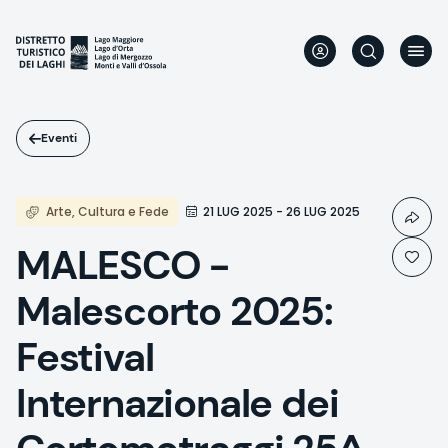
Salta
al
contenuto
principale
Eventi
Arte, Cultura e Fede
21 LUG 2025 - 26 LUG 2025
MALESCO -
Malescorto 2025:
Festival
Internazionale dei