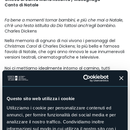
Canto di Natale
Fa bene a momenti tornar bambini, e più che mai a Natale,
ch’è una festa istituita da Dio fattosi anch’egli bambino.
Charles Dickens
Nella memoria di ognuno di noi vivono i personaggi del
Christmas Carol
di Charles Dickens; la più bella e famosa
favola di Natale, che ogni anno rinnova le sue innumerevoli
versioni teatrali, cinematografiche e televisive.
Noi ci mettiamo idealmente intorno al camino, tutti
insieme, per leggere questo racconto e tornare bambini,
riscoprendo questa festa che, al di là del credo religioso,
vuole unire le persone tra loro e ricordarci che l'uomo è
fatto per vivere assieme agli altri.
Questo sito web utilizza i cookie
Il racconto scorre dalla voce di Matteo Minetti,
accompagnato dal clavicembalo di Gianluca Rovelli,
Utilizziamo i cookie per personalizzare contenuti ed
intervallato dalle carols eseguite dal Coro Polifonico di
annunci, per fornire funzionalità dei social media e per
Varzo, tra le quali spiccano composizioni originali di
analizzare il nostro traffico. Condividiamo inoltre
Thomas Hewitt Jones, celebre giovane compositore
britannico. Il tutto legato dalle proiezioni di Matteo Riva,
informazioni sul modo in cui utilizza il nostro sito con i