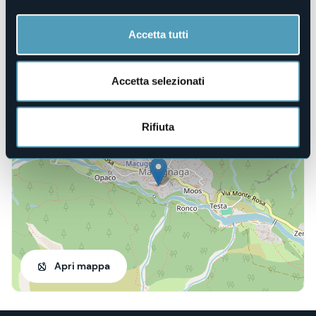
E-mail
info@compagniadellozio.it
Sito web
Accetta tutti
https://www.ticketsms.it/search?k=compagniadellozio
Accetta selezionati
Via Ludovico Jacchetti, 19, Staffa
28876 - Macugnaga (VB)
Rifiuta
Apri mappa