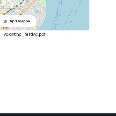
Apri mappa
volantino_festival.pdf