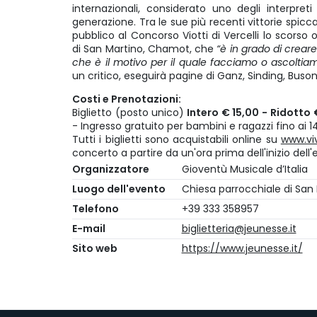
internazionali, considerato uno degli interpre
generazione. Tra le sue più recenti vittorie spicc
pubblico al Concorso Viotti di Vercelli lo scorso 
di San Martino, Chamot, che
“è in grado di crear
che è il motivo per il quale facciamo o ascolti
un critico, eseguirà pagine di Ganz, Sinding, Busoni,
Costi e Prenotazioni:
Biglietto (posto unico)
Intero € 15,00 - Ridotto 
- Ingresso gratuito per bambini e ragazzi fino ai 1
Tutti i biglietti sono acquistabili online su
www.vi
concerto a partire da un'ora prima dell'inizio dell
Organizzatore
Gioventù Musicale d’Italia
Luogo dell'evento
Chiesa parrocchiale di San
Telefono
+39 333 358957
E-mail
biglietteria@jeunesse.it
Sito web
https://www.jeunesse.it/