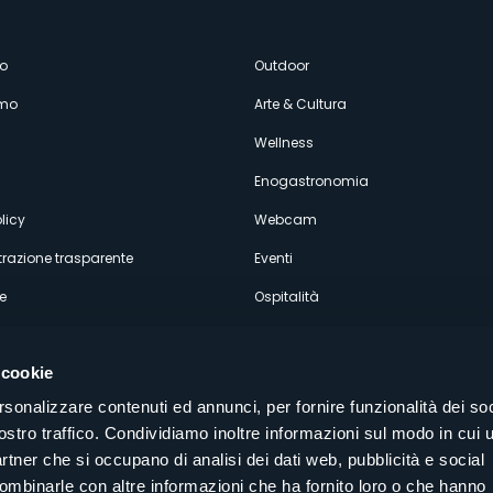
enù
o
Outdoor
amo
Arte & Cultura
econdario
Wellness
Enogastronomia
licy
Webcam
razione trasparente
Eventi
e
Ospitalità
 cookie
rsonalizzare contenuti ed annunci, per fornire funzionalità dei soc
ostro traffico. Condividiamo inoltre informazioni sul modo in cui u
Seguici sui nostri canali social
partner che si occupano di analisi dei dati web, pubblicità e social
aly
combinarle con altre informazioni che ha fornito loro o che hanno