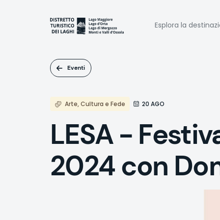
Salta
al
Naviga
contenuto
Esplora la destinaz
principale
princi
Eventi
Arte, Cultura e Fede
20 AGO
LESA - Festiv
2024 con Do