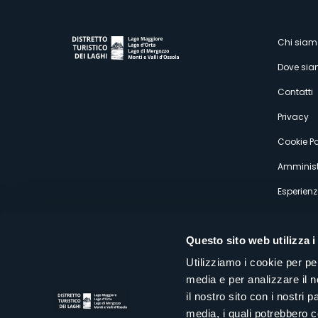
M
Chi siam
Dove si
s
Contatti
Privacy
Cookie Po
Amminist
Esperienz
Questo sito web utilizza i
Utilizziamo i cookie per pe
media e per analizzare il n
Distretto Turistico dei Laghi Scrl
il nostro sito con i nostri 
Sede legale e operativa: Corso Italia 26 - 28838 Stresa VB - It
media, i quali potrebbero 
tel:
+39 0323 30416