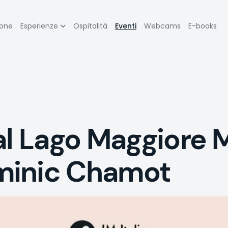
zione
ione
Esperienze
Ospitalità
Eventi
Webcams
E-books
pale
al Lago Maggiore 
minic Chamot