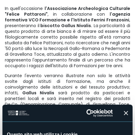
In quell'occasione
l'Associazione Archeologica Culturale
"Felice Pattaroni"
, in collaborazione con
l'agenzia
formativa VCO Formazione e l'Istituto Ferrini Franzosini
,
presenteranno il
biscotto Gallus Nivalis.
La particolarità di
questo prodotto di arte bianca è di mirare ad essere il più
filologicamente corretto possibile rispetto all'età romana
studiata da Felice Pattaroni, noto ricercatore che negli anni
'50 portò alla luce la Necropoli Gallo-Romana a Pedemonte
di Gravellona Toce, attualizzato al gusto odierno. L'incontro
rappresenta l'appuntamento finale di un percorso che ha
occupato i ragazzi dell'Istituto di Formazioni per tre anni.
Durante l'evento verranno illustrate non solo le attività
svolte dagli istituti di formazione, ma anche il
coinvolgimento delle istituzioni e del tessuto produttivo;
infatti,
Gallus Nivalis
sarà prodotto da pasticceri e
panettieri locali e sarà inserito nel registro dei prodotti
De.Co
(Denominazione Comunale) di Gravellona Toce.
Questo progetto permette allo stesso tempo di far
conoscere i ritrovamenti archeologici della necropoli di
Pedemonte (Gravellona) e valorizzare la produzione
gastronomica locale. Infatti, la forma a galletto, scelta per
il biscotto, viene da un particolare ritrovamento fatto in
Questo sito web utilizza i cookie