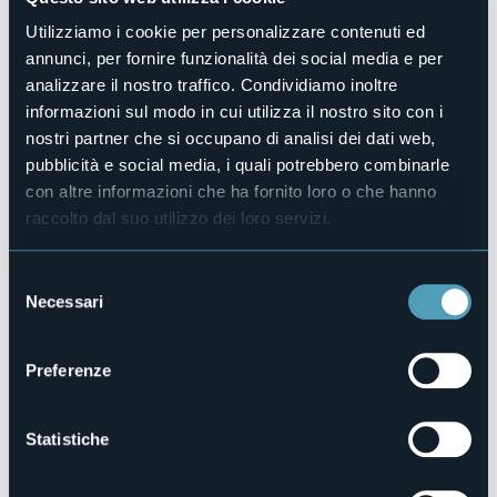
una delle tombe.
Utilizziamo i cookie per personalizzare contenuti ed
Organizzatore
VCO Formazione, Istituto Ferrini Franzosini, Associazione
annunci, per fornire funzionalità dei social media e per
Archeologica Culturale "Felice Pattaroni"
analizzare il nostro traffico. Condividiamo inoltre
Luogo dell'evento
informazioni sul modo in cui utilizza il nostro sito con i
Via XX settembre 115
nostri partner che si occupano di analisi dei dati web,
Telefono
pubblicità e social media, i quali potrebbero combinarle
+39 0323 848553
con altre informazioni che ha fornito loro o che hanno
E-mail
raccolto dal suo utilizzo dei loro servizi.
aacfp@libero.it
Sito web
Selezione
https://ecomuseocusius.blogspot.com/2023/11/a-
Necessari
del
gravellona-toce-nasce-il-biscotto…
consenso
Preferenze
28883 - Gravellona Toce (VB)
Statistiche