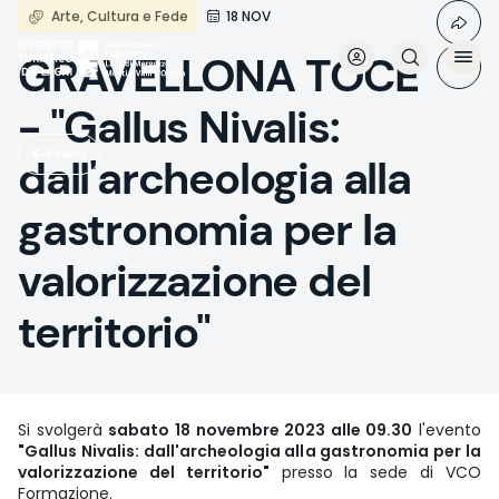
Salta
Arte, Cultura e Fede
18 NOV
al
contenuto
GRAVELLONA TOCE
principale
- "Gallus Nivalis:
Eventi
dall'archeologia alla
gastronomia per la
valorizzazione del
territorio"
Si svolgerà
sabato 18 novembre 2023 alle 09.30
l'evento
"Gallus Nivalis: dall'archeologia alla gastronomia per la
valorizzazione del territorio"
presso la sede di VCO
Formazione.