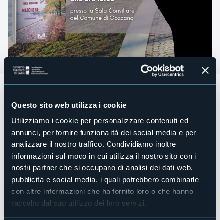
Appuntamento con
Erica Gibogini
, che presenterà il suo
ultimo
libro "
Maschere
"
, giallo ambientato a Omegna, sul
Questo sito web utilizza i cookie
Lago d'Orta,
sabato 12 aprile 2025
,
alle ore 16.00
, nella
Sala Consiliare del Comune di Gozzano
.
Utilizziamo i cookie per personalizzare contenuti ed
annunci, per fornire funzionalità dei social media e per
È una sera di festa per la famiglia Medici, nella tranquilla
Omegna. Si festeggia il compleanno di Enea, attorno a lui
analizzare il nostro traffico. Condividiamo inoltre
tutta la famiglia, amici vecchi e nuovi. Uno di questi porta in
informazioni sul modo in cui utilizza il nostro sito con i
dono una maschera, che si aggiunge alla sua collezione.
nostri partner che si occupano di analisi dei dati web,
Nulla lasciava presagire la tragedia che si sarebbe disvelata
pubblicità e social media, i quali potrebbero combinarle
subito dopo, gettando sospetti su molti di loro, portando allo
scoperto segreti familiari e seminando la paura lungo il
con altre informazioni che ha fornito loro o che hanno
lago. Un’altra indagine per il commissario Verano, un altro
raccolto dal suo utilizzo dei loro servizi.
giallo sul lago per Erica Gibogini, che stavolta ci porta alla
scoperta della suggestiva Omegna e del neonato Museo