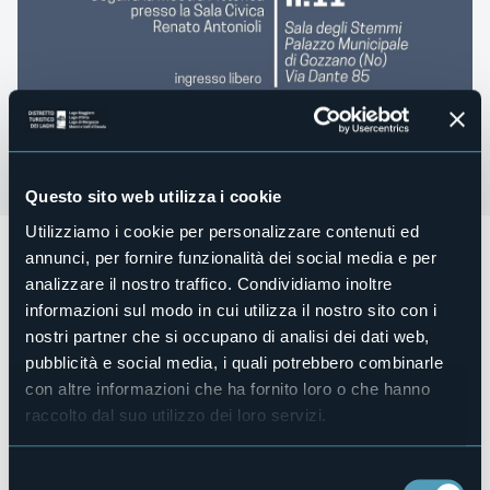
Questo sito web utilizza i cookie
Utilizziamo i cookie per personalizzare contenuti ed
Sabato 9 maggio alle ore 11:00
si terrà
la presentazione
annunci, per fornire funzionalità dei social media e per
del libro "Mariuccia degli Spiriti"
presso la Sala degli
analizzare il nostro traffico. Condividiamo inoltre
Stemmi; a seguire inaugurazione della mostra di quadri
informazioni sul modo in cui utilizza il nostro sito con i
realizzati dall'artista a tema donne e lago
"Donne di Lago"
presso la Sala Civica/Pro Loco "Renato Antonioli".
nostri partner che si occupano di analisi dei dati web,
La mostra è visitabile fino al 23 maggio
nei seguenti
pubblicità e social media, i quali potrebbero combinarle
orari:
con altre informazioni che ha fornito loro o che hanno
lunedì-mercoledì, 15.00-18.00
raccolto dal suo utilizzo dei loro servizi.
martedì-giovedì-sabato, 9.00-12.00 15.00-18.00
Organizzatore
Selezione
Città di Gozzano e Biblioteca pubblica “Antonio Mazzetti”