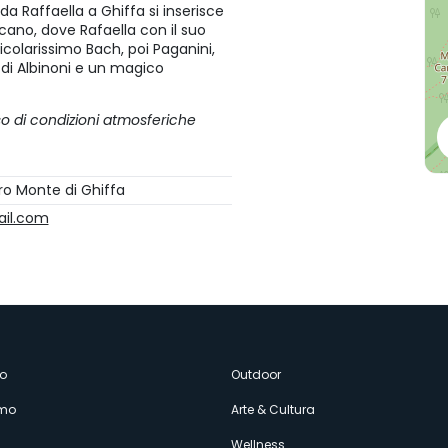
a Raffaella a Ghiffa si inserisce
ecano, dove Rafaella con il suo
ticolarissimo Bach, poi Paganini,
a di Albinoni e un magico
so di condizioni atmosferiche
ro Monte di Ghiffa
ail.com
enù
o
Outdoor
amo
Arte & Cultura
Wellness