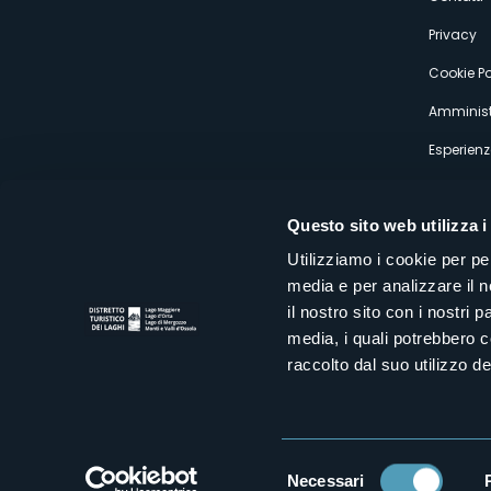
s
Privacy
Cookie Po
Amminist
Esperienz
Questo sito web utilizza i
Utilizziamo i cookie per pe
media e per analizzare il n
Distretto Turistico dei Laghi Scrl
il nostro sito con i nostri 
Sede legale e operativa: Corso Italia 26 - 28838 Stresa VB - It
media, i quali potrebbero 
tel:
+39 0323 30416
infoturismo@distrettolaghi.it
e
distrettolaghi@legalmail.it
raccolto dal suo utilizzo dei
www.distrettolaghi.it
P.I. 01648650032
Selezione
Necessari