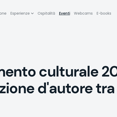
zione
ione
Esperienze
Ospitalità
Eventi
Webcams
E-books
pale
ento culturale 2
azione d'autore tra