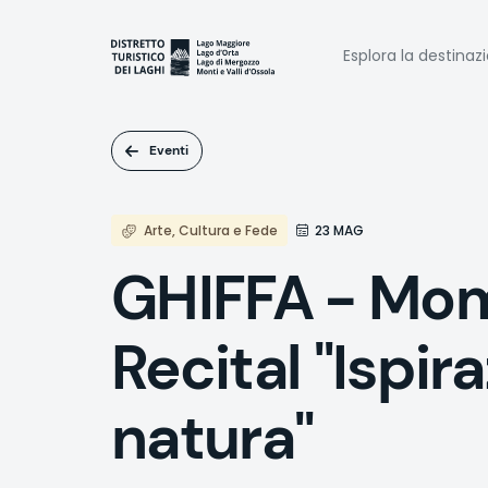
Salta
al
Naviga
contenuto
Esplora la destinaz
principale
princi
Eventi
Arte, Cultura e Fede
23 MAG
GHIFFA - Mom
Recital "Ispir
natura"