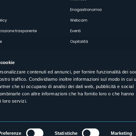
econdario
Enogastronomia
licy
Webcam
razione trasparente
Eventi
e
Ospitalità
 cookie
rsonalizzare contenuti ed annunci, per fornire funzionalità dei soc
ostro traffico. Condividiamo inoltre informazioni sul modo in cui u
Seguici sui nostri canali social
partner che si occupano di analisi dei dati web, pubblicità e social
aly
combinarle con altre informazioni che ha fornito loro o che hanno
 loro servizi.
Preferenze
Statistiche
Marketing