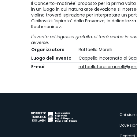
Il Concerto-matinée' proposto per la prima volta d
in un luogo in cui natura arte devozione si inters
violino troverà ispirazione per interpretare un par
Ciaikovskii "ispirato" dalla Provenza, la delicatezz
Rachmaninov.
L'evento ad ingresso gratuito, si terrà anche in ca
avverse.
Organizzatore
Raffaella Morelli
Luogo dell'evento
Cappella Incoronata al Sac
E-mail
raffaellateresamorelli@gm
M
Chi siam
Dove si
Contatti