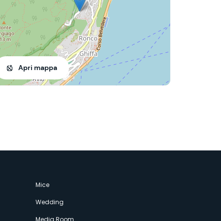
Apri mappa
Mice
Wedding
Media Room