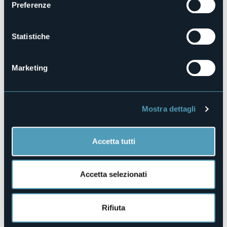
Preferenze
E-mail
info@acsanleonardo.it
Sito web
Statistiche
https://www.acsanleonardo.it/WPACSL1/
Marketing
Via Arcipreturale, 15
28823 - Ghiffa (VB)
Mostra dettagli
Accetta tutti
Accetta selezionati
Apri mappa
Rifiuta