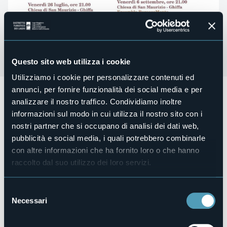
Questo sito web utilizza i cookie
Utilizziamo i cookie per personalizzare contenuti ed
annunci, per fornire funzionalità dei social media e per
Venerdì 6 settembre ore 21:00 presso la Chiesa di San
analizzare il nostro traffico. Condividiamo inoltre
Maurizio di Ghiffa
nell'ambito della rassegna Ghiffa in
Musica 2024
concerto dell'
Ensemble BaroccaMente.
informazioni sul modo in cui utilizza il nostro sito con i
nostri partner che si occupano di analisi dei dati web,
Michele Favaro -flauto traversiere e oboe barocco, Marlise
Goidanich - violoncello barocco, Emma Bolamperti -
pubblicità e social media, i quali potrebbero combinarle
clavicembalo.
con altre informazioni che ha fornito loro o che hanno
raccolto dal suo utilizzo dei loro servizi.
Musiche di Platti, Vivaldi, Chedeville, Boismortier, Rameau,
Lanzetti.
Organizzatore
Selezione
Associazione Culturale San Leonardo APS
Necessari
del
Luogo dell'evento
consenso
Chiesa di San Maurizio