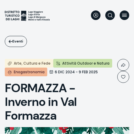
Salta
al
contenuto
principale
Eventi
Arte, Cultura e Fede
Attività Outdoor e Natura
Enogastronomia
6 DIC 2024 - 9 FEB 2025
FORMAZZA -
Inverno in Val
Formazza