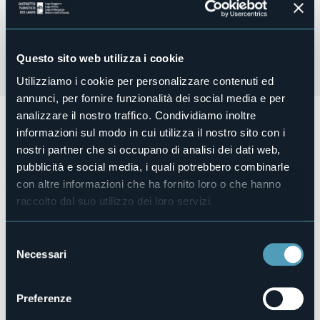
Questo sito web utilizza i cookie
Utilizziamo i cookie per personalizzare contenuti ed
annunci, per fornire funzionalità dei social media e per
analizzare il nostro traffico. Condividiamo inoltre
INVERNO IN VAL FORMAZZA
informazioni sul modo in cui utilizza il nostro sito con i
Concerti, DJ set, mercatini, spettacoli pirotecnici e molto
nostri partner che si occupano di analisi dei dati web,
altro ancora...
pubblicità e social media, i quali potrebbero combinarle
Organizzatore
con altre informazioni che ha fornito loro o che hanno
Pro Loco Formazza
raccolto dal suo utilizzo dei loro servizi.
Luogo dell'evento
vedi locandina
Telefono
Selezione
+39 0324 63059 Ufficio IAT
Necessari
del
E-mail
consenso
prolocoformazza@gmail.com
Preferenze
Sito web