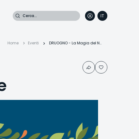
Cerca
IT
DE
EN
FR
Briciole
Home
Eventi
DRUOGNO - La Magia del Natale
di
e
pane