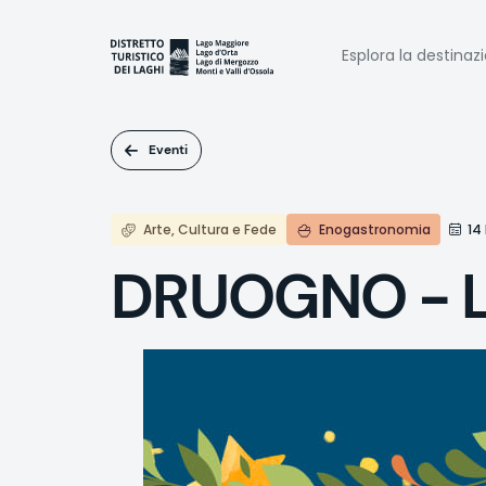
Salta
al
Naviga
contenuto
Esplora la destinaz
principale
princi
Eventi
Arte, Cultura e Fede
Enogastronomia
14
DRUOGNO - La