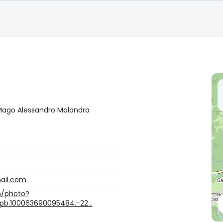
l Mago Alessandro Malandra
ail.com
m/photo?
t=pb.100063690095484.-22…