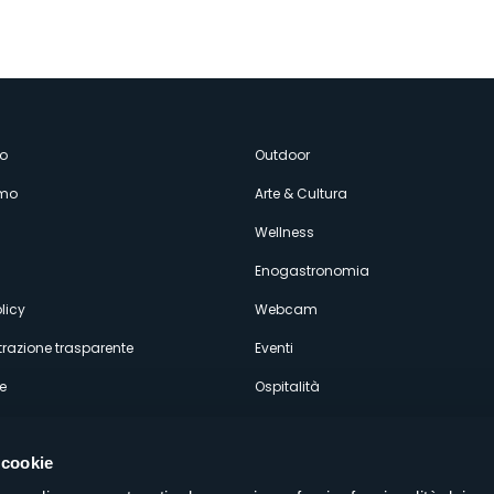
enù
o
Outdoor
amo
Arte & Cultura
econdario
Wellness
Enogastronomia
licy
Webcam
razione trasparente
Eventi
e
Ospitalità
 cookie