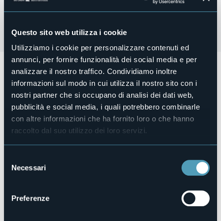
Questo sito web utilizza i cookie
Utilizziamo i cookie per personalizzare contenuti ed
annunci, per fornire funzionalità dei social media e per
Venerdì 06 Ottobre
si svolge il
Trail del Calvario 2024
,
analizzare il nostro traffico. Condividiamo inoltre
21km a coppie e 11Km individuali con pacco gara per
informazioni sul modo in cui utilizza il nostro sito con i
entrambe le gare.
nostri partner che si occupano di analisi dei dati web,
Partenza alle ore 9:00 da Piazza Mercato.
Regolamento e iscrizioni, direttamente sul sito
cliccando
pubblicità e social media, i quali potrebbero combinarle
qui
.
con altre informazioni che ha fornito loro o che hanno
Organizzatore
raccolto dal suo utilizzo dei loro servizi.
Atletica Avis Ossolana
Luogo dell'evento
Selezione
Piazza Mercato
Necessari
del
Telefono
+39 334 3392532
consenso
Sito web
Preferenze
https://www.traildelcalvario.com/