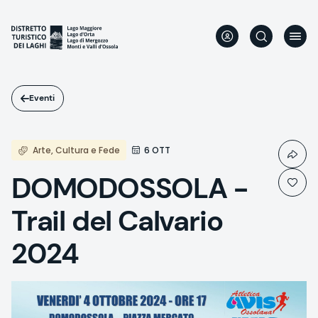
Salta
al
contenuto
principale
Eventi
Arte, Cultura e Fede
6 OTT
DOMODOSSOLA -
Trail del Calvario
2024