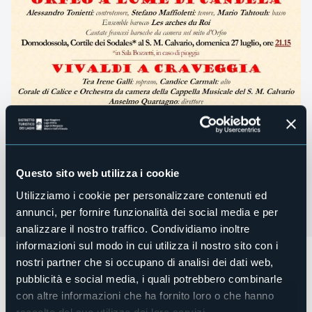
Questo sito web utilizza i cookie
Utilizziamo i cookie per personalizzare contenuti ed
annunci, per fornire funzionalità dei social media e per
analizzare il nostro traffico. Condividiamo inoltre
informazioni sul modo in cui utilizza il nostro sito con i
Nell’ambito della stagione concertistica 2025 della
nostri partner che si occupano di analisi dei dati web,
Cappella Musicale del S. Monte Calvario, si terrà la rassegna
pubblicità e social media, i quali potrebbero combinarle
“Musica d’estate 2025”
, che prevede cinque concerti in
con altre informazioni che ha fornito loro o che hanno
programma.