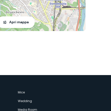
Apri mappa
Mice
Wedding
Media Room