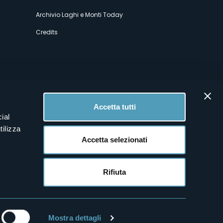
Archivio Laghi e Monti Today
Credits
Accetta tutti
ial
tilizza
Accetta selezionati
Rifiuta
Mostra dettagli