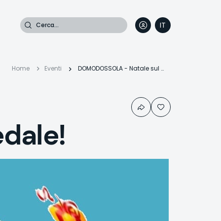
Cerca
IT
DE
EN
FR
Briciole
Home
Eventi
DOMODOSSOLA - Natale sul pedale!
di
dale!
pane