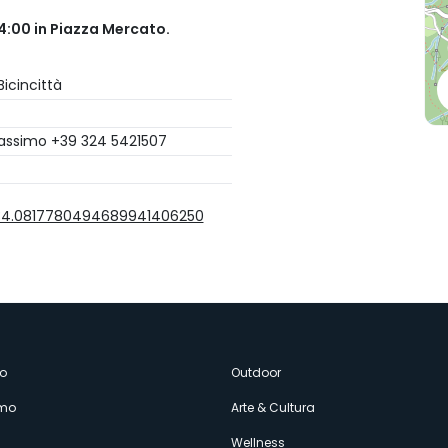
14:00 in Piazza Mercato.
icincittà
assimo +39 324 5421507
34.0817780494689941406250
enù
o
Outdoor
amo
Arte & Cultura
Wellness