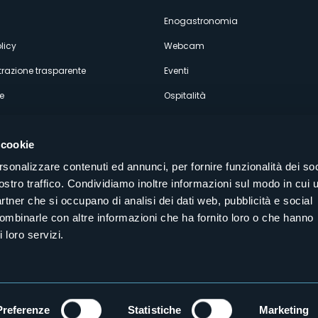
econdario
Enogastronomia
licy
Webcam
razione trasparente
Eventi
e
Ospitalità
 cookie
rsonalizzare contenuti ed annunci, per fornire funzionalità dei soc
ostro traffico. Condividiamo inoltre informazioni sul modo in cui u
Seguici sui nostri canali social
partner che si occupano di analisi dei dati web, pubblicità e social
aly
combinarle con altre informazioni che ha fornito loro o che hanno
 loro servizi.
Preferenze
Statistiche
Marketing