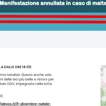
 DALLE ORE 14:00.
ema natalizio (basta anche solo
 delle bici più belle e ristoro per
bellula ODV, impegnata nella lotta
30.
fiabvco.it/8-dicembre-natale-