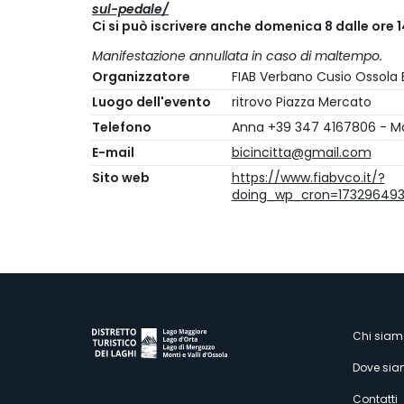
sul-pedale/
Ci si può iscrivere anche domenica 8 dalle ore 
Manifestazione annullata in caso di maltempo.
Organizzatore
FIAB Verbano Cusio Ossola B
Luogo dell'evento
ritrovo Piazza Mercato
Telefono
Anna +39 347 4167806 - M
E-mail
bicincitta@gmail.com
Sito web
https://www.fiabvco.it/?
doing_wp_cron=17329649
M
Chi siam
Dove si
Contatti