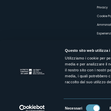
s
Privacy
Cookie Po
Amminist
Esperienz
Questo sito web utilizza i
Utilizziamo i cookie per pe
media e per analizzare il n
Distretto Turistico dei Laghi Scrl
il nostro sito con i nostri 
Sede legale e operativa: Corso Italia 26 - 28838 Stresa VB - It
media, i quali potrebbero 
tel:
+39 0323 30416
infoturismo@distrettolaghi.it
e
distrettolaghi@legalmail.it
raccolto dal suo utilizzo dei
www.distrettolaghi.it
P.I. 01648650032
Selezione
Necessari