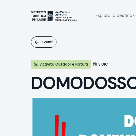
Salta
al
Naviga
contenuto
Esplora la destinaz
principale
princi
Eventi
Attività Outdoor e Natura
8 DIC
DOMODOSSOLA